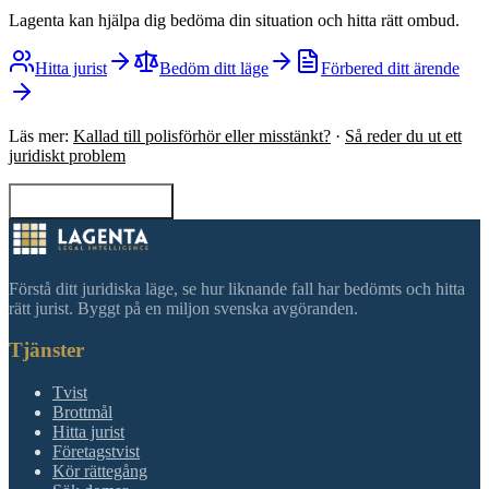
Lagenta kan hjälpa dig bedöma din situation och hitta rätt ombud.
Hitta jurist
Bedöm ditt läge
Förbered ditt ärende
Läs mer:
Kallad till polisförhör eller misstänkt?
·
Så reder du ut ett
juridiskt problem
Tillbaka till sökning
Förstå ditt juridiska läge, se hur liknande fall har bedömts och hitta
rätt jurist. Byggt på en miljon svenska avgöranden.
Tjänster
Tvist
Brottmål
Hitta jurist
Företagstvist
Kör rättegång