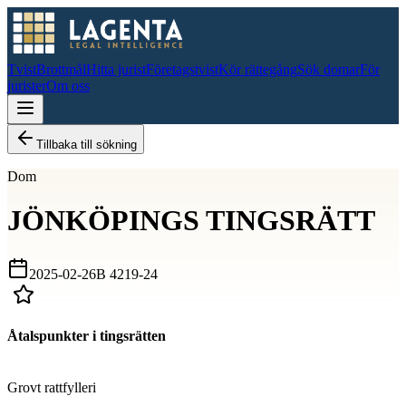
Tvist
Brottmål
Hitta jurist
Företagstvist
Kör rättegång
Sök domar
För
jurister
Om oss
Tillbaka till sökning
Dom
JÖNKÖPINGS TINGSRÄTT
2025-02-26
B 4219-24
Åtalspunkter i tingsrätten
D
Grovt rattfylleri