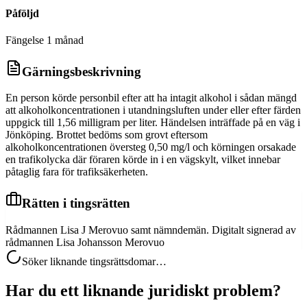
Påföljd
Fängelse 1 månad
Gärningsbeskrivning
En person körde personbil efter att ha intagit alkohol i sådan mängd
att alkoholkoncentrationen i utandningsluften under eller efter färden
uppgick till 1,56 milligram per liter. Händelsen inträffade på en väg i
Jönköping. Brottet bedöms som grovt eftersom
alkoholkoncentrationen översteg 0,50 mg/l och körningen orsakade
en trafikolycka där föraren körde in i en vägskylt, vilket innebar
påtaglig fara för trafiksäkerheten.
Rätten i tingsrätten
Rådmannen Lisa J Merovuo samt nämndemän. Digitalt signerad av
rådmannen Lisa Johansson Merovuo
Söker liknande tingsrättsdomar…
Har du ett liknande juridiskt problem?