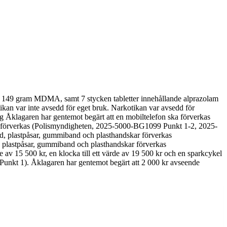
n, 149 gram MDMA, samt 7 stycken tabletter innehållande alprazolam
an var inte avsedd för eget bruk. Narkotikan var avsedd för
g Åklagaren har gentemot begärt att en mobiltelefon ska förverkas
ska förverkas (Polismyndigheten, 2025-5000-BG1099 Punkt 1-2, 2025-
, plastpåsar, gummiband och plasthandskar förverkas
 plastpåsar, gummiband och plasthandskar förverkas
av 15 500 kr, en klocka till ett värde av 19 500 kr och en sparkcykel
kt 1). Åklagaren har gentemot begärt att 2 000 kr avseende