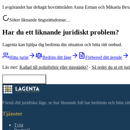
I avgörandet har deltagit hovrättsråden Anna Erman och Mikaela Bexa
Söker liknande tingsrättsdomar…
Har du ett liknande juridiskt problem?
Lagenta kan hjälpa dig bedöma din situation och hitta rätt ombud.
Hitta jurist
Bedöm ditt läge
Förbered ditt ärende
Läs mer:
Kallad till polisförhör eller misstänkt?
·
Så reder du ut ett ju
Tillbaka till sökning
Förstå ditt juridiska läge, se hur liknande fall har bedömts och hitta r
Tjänster
Tvist