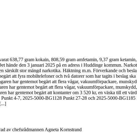
förvarat 638,77 gram kokain, 808,59 gram amfetamin, 9,37 gram ketami
Det hände den 3 januari 2025 på en adress i Huddinge kommun. Narkotik
en särskilt stor mängd narkotika. Häktning m.m. Förverkande och besla
ärt att fyra mobiltelefoner och två datorer som har tagits i beslag 
en har gentemot begärt att flera vågar, vakuumförpackare, munskydd
en har gentemot begärt att flera vågar, vakuumförpackare, munskydd,
ar gentemot begärt att kontanter om 3 520 kr, en väska till ett värde 
 Punkt 4-7, 2025-5000-BG1128 Punkt 27-28 och 2025-5000-BG1185 Pun
...]
rad av chefsrådmannen Agneta Kornstrand