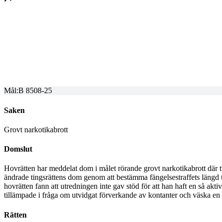
SVEA HOVRÄTT
Överprövning av tingsrättens dom
Dom meddelad
2025-07-15
Mål:
B 8508-25
Saken
Grovt narkotikabrott
Domslut
Hovrätten har meddelat dom i målet rörande grovt narkotikabrott där två 
ändrade tingsrättens dom genom att bestämma fängelsestraffets längd t
hovrätten fann att utredningen inte gav stöd för att han haft en så ak
tillämpade i fråga om utvidgat förverkande av kontanter och väska en an
Rätten