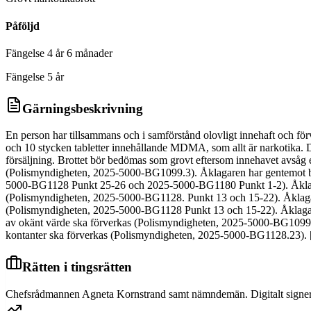
Påföljd
Fängelse 4 år 6 månader
Fängelse 5 år
Gärningsbeskrivning
En person har tillsammans och i samförstånd olovligt innehaft och 
och 10 stycken tabletter innehållande MDMA, som allt är narkotika. 
försäljning. Brottet bör bedömas som grovt eftersom innehavet avsåg 
(Polismyndigheten, 2025-5000-BG1099.3). Åklagaren har gentemot beg
5000-BG1128 Punkt 25-26 och 2025-5000-BG1180 Punkt 1-2). Åklagar
(Polismyndigheten, 2025-5000-BG1128. Punkt 13 och 15-22). Åklagar
(Polismyndigheten, 2025-5000-BG1128 Punkt 13 och 15-22). Åklagaren h
av okänt värde ska förverkas (Polismyndigheten, 2025-5000-BG1099
kontanter ska förverkas (Polismyndigheten, 2025-5000-BG1128.23). [
Rätten i tingsrätten
Chefsrådmannen Agneta Kornstrand samt nämndemän. Digitalt signe