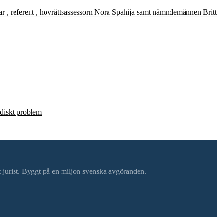
r , referent , hovrättsassessorn Nora Spahija samt nämndemännen Britt
ridiskt problem
ätt jurist. Byggt på en miljon svenska avgöranden.