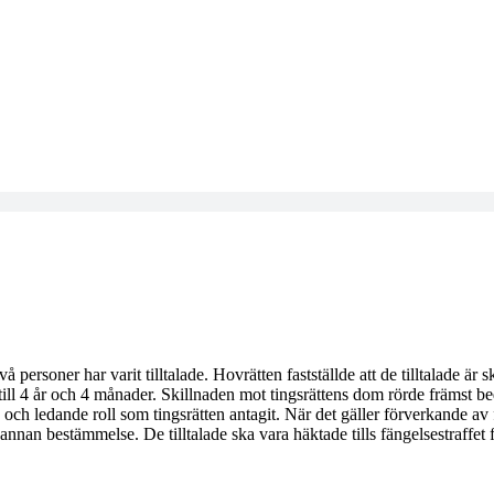
personer har varit tilltalade. Hovrätten fastställde att de tilltalade är 
ill 4 år och 4 månader. Skillnaden mot tingsrättens dom rörde främst be
tiv och ledande roll som tingsrätten antagit. När det gäller förverkande
nan bestämmelse. De tilltalade ska vara häktade tills fängelsestraffet f