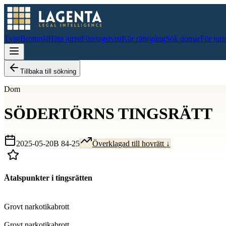
Tvist
Brottmål
Hitta jurist
Företagstvist
Kör rättegång
Sök domar
För juri
Tillbaka till sökning
Dom
SÖDERTÖRNS TINGSRÄTT
2025-05-20
B 84-25
Överklagad till hovrätt ↓
Åtalspunkter i tingsrätten
D
Grovt narkotikabrott
D
Grovt narkotikabrott