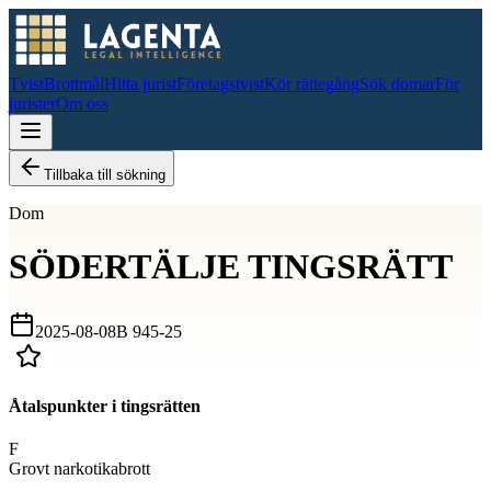
Tvist
Brottmål
Hitta jurist
Företagstvist
Kör rättegång
Sök domar
För
jurister
Om oss
Tillbaka till sökning
Dom
SÖDERTÄLJE TINGSRÄTT
2025-08-08
B 945-25
Åtalspunkter i tingsrätten
F
Grovt narkotikabrott
D