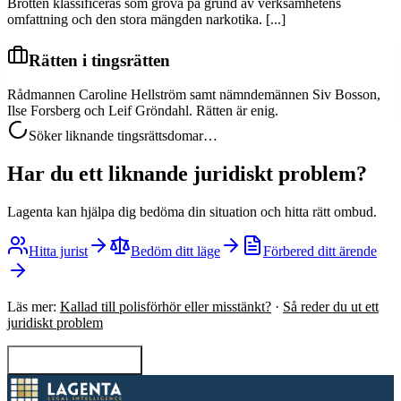
Brotten klassificeras som grova på grund av verksamhetens
omfattning och den stora mängden narkotika. [...]
Rätten i tingsrätten
Rådmannen Caroline Hellström samt nämndemännen Siv Bosson,
Ilse Forsberg och Leif Gröndahl. Rätten är enig.
Söker liknande tingsrättsdomar…
Har du ett liknande juridiskt problem?
Lagenta kan hjälpa dig bedöma din situation och hitta rätt ombud.
Hitta jurist
Bedöm ditt läge
Förbered ditt ärende
Läs mer:
Kallad till polisförhör eller misstänkt?
·
Så reder du ut ett
juridiskt problem
Tillbaka till sökning