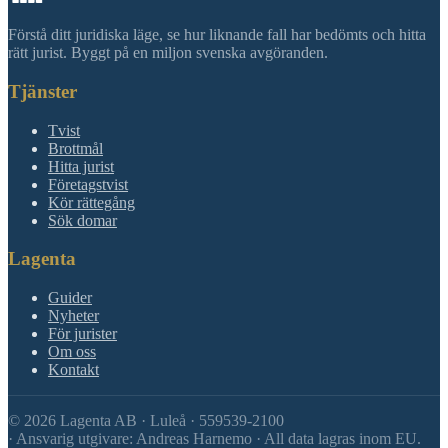
Förstå ditt juridiska läge, se hur liknande fall har bedömts och hitta
rätt jurist. Byggt på en miljon svenska avgöranden.
Tjänster
Tvist
Brottmål
Hitta jurist
Företagstvist
Kör rättegång
Sök domar
Lagenta
Guider
Nyheter
För jurister
Om oss
Kontakt
©
2026
Lagenta AB · Luleå · 559539-2100
·
Ansvarig utgivare: Andreas Harnemo · All data lagras inom EU.