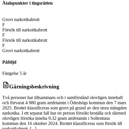
Åtalspunkter i tingsrätten
D
Grovt narkotikabrott
F
Försök till narkotikabrott
F
Försök till narkotikabrott
F
Grovt narkotikabrott
Påföljd
Fängelse 5 år
Gärningsbeskrivning
Två personer har tillsammans och i samförstånd olovligen innehaft
och förvarat 4 980 gram amfetamin i Ödeshögs kommun den 7 mars
2025. Brottet klassificeras som grovt på grund av den stora mängden
narkotika. I ett separat fall har en person försökt beställa och därmed
olovligen försöka inneha 9,32 gram amfetamin i Sollentuna
kommun den 16 oktober 2024. Brottet klassificeras som försök till
narkotikabrott. [...]