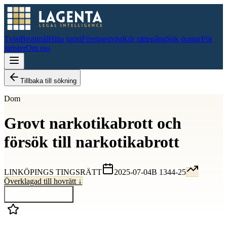
Tvist
Brottmål
Hitta jurist
Företagstvist
Kör rättegång
Sök domar
För
jurister
Om oss
Tillbaka till sökning
Dom
Grovt narkotikabrott och
försök till narkotikabrott
LINKÖPINGS TINGSRÄTT
2025-07-04
B 1344-25
Överklagad till hovrätt ↓
Visa hela domen