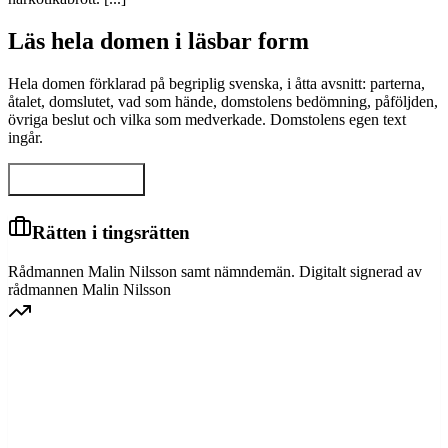
Läs hela domen i läsbar form
Hela domen förklarad på begriplig svenska, i åtta avsnitt: parterna,
åtalet, domslutet, vad som hände, domstolens bedömning, påföljden,
övriga beslut och vilka som medverkade. Domstolens egen text
ingår.
Visa hela domen
Rätten i tingsrätten
Rådmannen Malin Nilsson samt nämndemän. Digitalt signerad av
rådmannen Malin Nilsson
GÖTA HOVRÄTT
Överprövning av tingsrättens dom
Dom meddelad