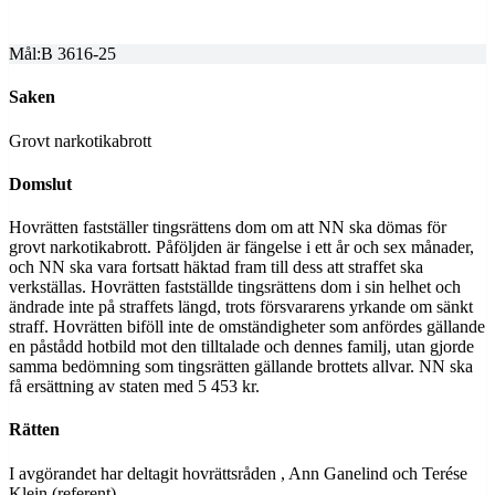
2025-08-29
Mål:
B 3616-25
Saken
Grovt narkotikabrott
Domslut
Hovrätten fastställer tingsrättens dom om att NN ska dömas för
grovt narkotikabrott. Påföljden är fängelse i ett år och sex månader,
och NN ska vara fortsatt häktad fram till dess att straffet ska
verkställas. Hovrätten fastställde tingsrättens dom i sin helhet och
ändrade inte på straffets längd, trots försvararens yrkande om sänkt
straff. Hovrätten biföll inte de omständigheter som anfördes gällande
en påstådd hotbild mot den tilltalade och dennes familj, utan gjorde
samma bedömning som tingsrätten gällande brottets allvar. NN ska
få ersättning av staten med 5 453 kr.
Rätten
I avgörandet har deltagit hovrättsråden , Ann Ganelind och Terése
Klein (referent).