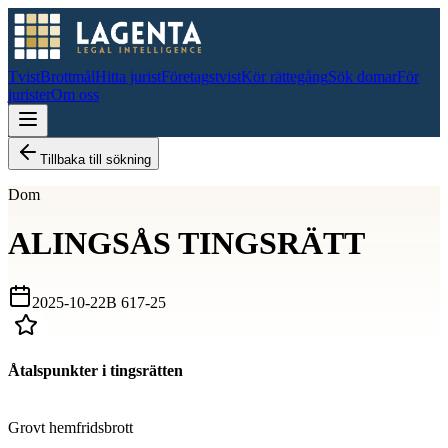
Tvist
Brottmål
Hitta jurist
Företagstvist
Kör rättegång
Sök domar
För
jurister
Om oss
Tillbaka till sökning
Dom
ALINGSÅS TINGSRÄTT
2025-10-22
B 617-25
Åtalspunkter i tingsrätten
D
Grovt hemfridsbrott
D