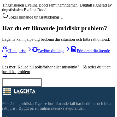
Tingsfiskalen Evelina Bood samt nämndemän. Digitalt signerad av
tingsfiskalen Evelina Bood
Söker liknande tingsrättsdomar…
Har du ett liknande juridiskt problem?
Lagenta kan hjälpa dig bedöma din situation och hitta rätt ombud.
Hitta jurist
Bedöm ditt läge
Förbered ditt ärende
Läs mer:
Kallad till polisförhör eller misstänkt?
·
Så reder du ut ett
juridiskt problem
Tillbaka till sökning
Förstå ditt juridiska läge, se hur liknande fall har bedömts och hitta
rätt jurist. Byggt på en miljon svenska avgöranden.