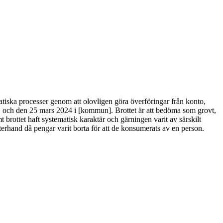
ska processer genom att olovligen göra överföringar från konto,
22 och den 25 mars 2024 i [kommun]. Brottet är att bedöma som grovt,
 brottet haft systematisk karaktär och gärningen varit av särskilt
 efterhand då pengar varit borta för att de konsumerats av en person.