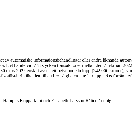
 automatiska informationsbehandlingar eller andra liknande automati
nor. Det hände vid 778 stycken transaktioner mellan den 7 februari 20
n 30 mars 2022 enskilt avsett ett betydande belopp (242 000 kronor), samt
sotillstånd vilket lett till att brottsligheten inte har upptäckts förrän i
Hampus Kopparklint och Elisabeth Larsson Rätten är enig.