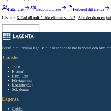
Hitta jurist
Bedöm ditt läge
Förbered ditt ärende
Läs mer:
Kallad till polisförhör eller misstänkt?
·
Så reder du ut ett ju
Tillbaka till sökning
Förstå ditt juridiska läge, se hur liknande fall har bedömts och hitta r
Tjänster
Tvist
Brottmål
Hitta jurist
Företagstvist
Kör rättegång
Sök domar
Lagenta
Guider