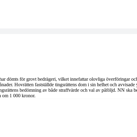
har dömts för grovt bedrägeri, vilket innefattar olovliga överföringar 
nader. Hovrätten fastställde tingsrättens dom i sin helhet och avvisade 
l tingsrättens bedömning av både straffvärde och val av påföljd. NN ska
en om 1 000 kronor.