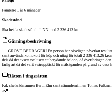
Påföljd
Fängelse 1 år 6 månader
Skadestånd
Ska betala skadestånd till NN med 2 336 413 kr.
Gärningsbeskrivning
1.1 GROVT BEDRÄGERI En person har olovligen påverkat resultatet av
samt använda kontokort för köp och uttag för totalt 2 336 413,26 kro
dels då det avsett totalt sett ett betydande belopp, då överföringen de
farlig art då det varit svårupptäckt för målsäganden på grund av dess häl
Rätten i tingsrätten
F.d. chefsrådmannen Bertil Ehn samt nämndemännen Tomas Falkman, 
VÄSTRA SVERIGE HOVRÄTT
Överprövning av tingsrättens dom