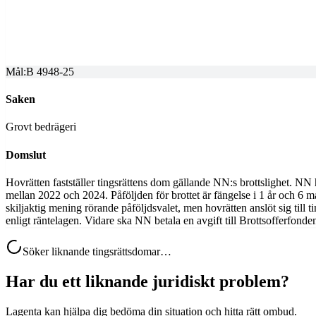
Dom meddelad
2026-01-21
Mål:
B 4948-25
Saken
Grovt bedrägeri
Domslut
Hovrätten fastställer tingsrättens dom gällande NN:s brottslighet. NN 
mellan 2022 och 2024. Påföljden för brottet är fängelse i 1 år och 6 må
skiljaktig mening rörande påföljdsvalet, men hovrätten anslöt sig til
enligt räntelagen. Vidare ska NN betala en avgift till Brottsofferfond
Söker liknande tingsrättsdomar…
Har du ett liknande juridiskt problem?
Lagenta kan hjälpa dig bedöma din situation och hitta rätt ombud.