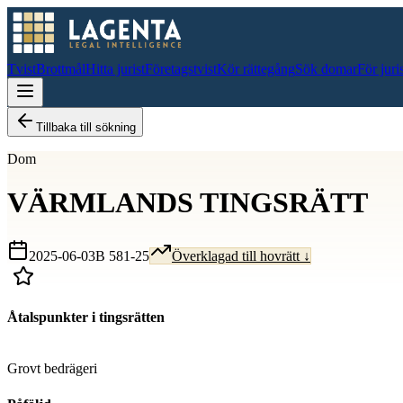
Tvist
Brottmål
Hitta jurist
Företagstvist
Kör rättegång
Sök domar
För juri
Tillbaka till sökning
Dom
VÄRMLANDS TINGSRÄTT
2025-06-03
B 581-25
Överklagad till hovrätt ↓
Åtalspunkter i tingsrätten
D
Grovt bedrägeri