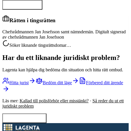
Visa hela domen
Rätten i tingsrätten
Chefsrådmannen Jan Josefsson samt nämndemän. Digitalt signerad
av chefsrådmannen Jan Josefsson
Söker liknande tingsrättsdomar…
Har du ett liknande juridiskt problem?
Lagenta kan hjälpa dig bedöma din situation och hitta rätt ombud.
Hitta jurist
Bedöm ditt läge
Förbered ditt ärende
Läs mer:
Kallad till polisförhör eller misstänkt?
·
Så reder du ut ett
juridiskt problem
Tillbaka till sökning