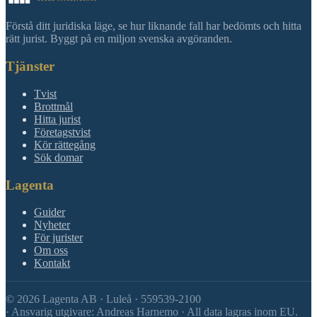
Förstå ditt juridiska läge, se hur liknande fall har bedömts och hitta
rätt jurist. Byggt på en miljon svenska avgöranden.
Tjänster
Tvist
Brottmål
Hitta jurist
Företagstvist
Kör rättegång
Sök domar
Lagenta
Guider
Nyheter
För jurister
Om oss
Kontakt
©
2026
Lagenta AB · Luleå · 559539-2100
·
Ansvarig utgivare: Andreas Harnemo · All data lagras inom EU.