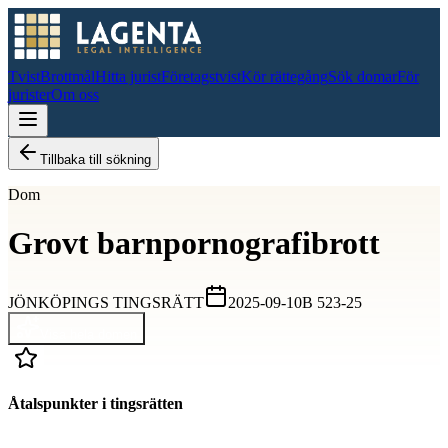
Tvist
Brottmål
Hitta jurist
Företagstvist
Kör rättegång
Sök domar
För
jurister
Om oss
Tillbaka till sökning
Dom
Grovt barnpornografibrott
JÖNKÖPINGS TINGSRÄTT
2025-09-10
B 523-25
Visa hela domen
Åtalspunkter i tingsrätten
D