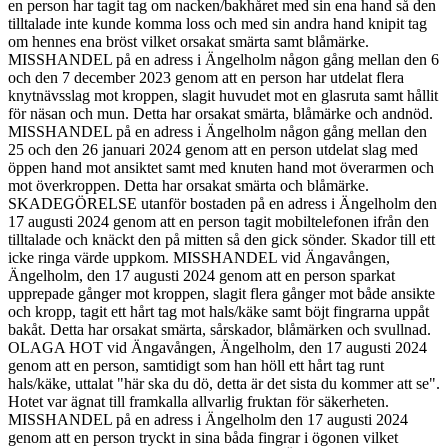
en person har tagit tag om nacken/bakhåret med sin ena hand så den
tilltalade inte kunde komma loss och med sin andra hand knipit tag
om hennes ena bröst vilket orsakat smärta samt blåmärke.
MISSHANDEL på en adress i Ängelholm någon gång mellan den 6
och den 7 december 2023 genom att en person har utdelat flera
knytnävsslag mot kroppen, slagit huvudet mot en glasruta samt hållit
för näsan och mun. Detta har orsakat smärta, blåmärke och andnöd.
MISSHANDEL på en adress i Ängelholm någon gång mellan den
25 och den 26 januari 2024 genom att en person utdelat slag med
öppen hand mot ansiktet samt med knuten hand mot överarmen och
mot överkroppen. Detta har orsakat smärta och blåmärke.
SKADEGÖRELSE utanför bostaden på en adress i Ängelholm den
17 augusti 2024 genom att en person tagit mobiltelefonen ifrån den
tilltalade och knäckt den på mitten så den gick sönder. Skador till ett
icke ringa värde uppkom. MISSHANDEL vid Ängavången,
Ängelholm, den 17 augusti 2024 genom att en person sparkat
upprepade gånger mot kroppen, slagit flera gånger mot både ansikte
och kropp, tagit ett hårt tag mot hals/käke samt böjt fingrarna uppåt
bakåt. Detta har orsakat smärta, sårskador, blåmärken och svullnad.
OLAGA HOT vid Ängavången, Ängelholm, den 17 augusti 2024
genom att en person, samtidigt som han höll ett hårt tag runt
hals/käke, uttalat "här ska du dö, detta är det sista du kommer att se".
Hotet var ägnat till framkalla allvarlig fruktan för säkerheten.
MISSHANDEL på en adress i Ängelholm den 17 augusti 2024
genom att en person tryckt in sina båda fingrar i ögonen vilket