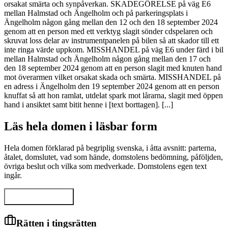
orsakat smärta och synpåverkan. SKADEGÖRELSE på väg E6
mellan Halmstad och Ängelholm och på parkeringsplats i
Ängelholm någon gång mellan den 12 och den 18 september 2024
genom att en person med ett verktyg slagit sönder cdspelaren och
skruvat loss delar av instrumentpanelen på bilen så att skador till ett
inte ringa värde uppkom. MISSHANDEL på väg E6 under färd i bil
mellan Halmstad och Ängelholm någon gång mellan den 17 och
den 18 september 2024 genom att en person slagit med knuten hand
mot överarmen vilket orsakat skada och smärta. MISSHANDEL på
en adress i Ängelholm den 19 september 2024 genom att en person
knuffat så att hon ramlat, utdelat spark mot lårarna, slagit med öppen
hand i ansiktet samt bitit henne i [text borttagen]. [...]
Läs hela domen i läsbar form
Hela domen förklarad på begriplig svenska, i åtta avsnitt: parterna,
åtalet, domslutet, vad som hände, domstolens bedömning, påföljden,
övriga beslut och vilka som medverkade. Domstolens egen text
ingår.
Visa hela domen
Rätten i tingsrätten