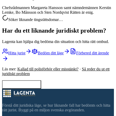
Chefsrådmannen Margareta Hansson samt nämndemännen Kerstin
Lemke, Bo Månsson och Sten Nordqvist Rätten är enig.
Söker liknande tingsrättsdomar…
Har du ett liknande juridiskt problem?
Lagenta kan hjälpa dig bedöma din situation och hitta rätt ombud.
Hitta jurist
Bedöm ditt läge
Förbered ditt ärende
Läs mer:
Kallad till polisförhör eller misstänkt?
·
Så reder du ut ett
juridiskt problem
Tillbaka till sökning
Förstå ditt juridiska läge, se hur liknande fall har bedömts och hitta
rätt jurist. Byggt på en miljon svenska avgöranden.