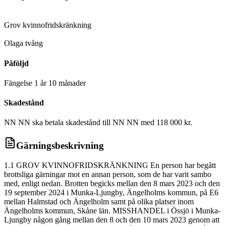
D
Grov kvinnofridskränkning
D
Olaga tvång
Påföljd
Fängelse 1 år 10 månader
Skadestånd
NN NN ska betala skadestånd till NN NN med 118 000 kr.
Gärningsbeskrivning
1.1 GROV KVINNOFRIDSKRÄNKNING En person har begått
brottsliga gärningar mot en annan person, som de har varit sambo
med, enligt nedan. Brotten begicks mellan den 8 mars 2023 och den
19 september 2024 i Munka-Ljungby, Ängelholms kommun, på E6
mellan Halmstad och Ängelholm samt på olika platser inom
Ängelholms kommun, Skåne län. MISSHANDEL i Össjö i Munka-
Ljungby någon gång mellan den 8 och den 10 mars 2023 genom att