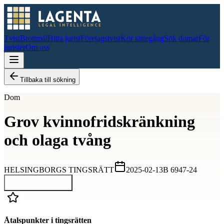
Tvist
Brottmål
Hitta jurist
Företagstvist
Kör rättegång
Sök domar
För
jurister
Om oss
Tillbaka till sökning
Dom
Grov kvinnofridskränkning
och olaga tvång
HELSINGBORGS TINGSRÄTT
2025-02-13
B 6947-24
Visa hela domen
Åtalspunkter i tingsrätten