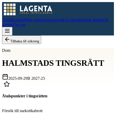
Tvist
Brottmål
Hitta jurist
Företagstvist
Kör rättegång
Sök domar
För
jurister
Om oss
Tillbaka till sökning
Dom
HALMSTADS TINGSRÄTT
2025-09-29
B 2027-25
Åtalspunkter i tingsrätten
D
Försök till narkotikabrott