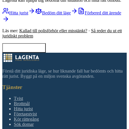
Lagenta kan hjälpa dig bedöma din situation och hitta rätt ombud.
Hitta jurist
Bedöm ditt läge
Förbered ditt ärende
Läs mer:
Kallad till polisförhör eller misstänkt?
·
Så reder du ut ett
juridiskt problem
Tillbaka till sökning
Förstå ditt juridiska läge, se hur liknande fall har bedömts och hitta
rätt jurist. Byggt på en miljon svenska avgöranden.
Tjänster
Tvist
Brottmål
Hitta jurist
Företagstvist
Kör rättegång
Sök domar