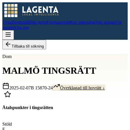
Tvist
Brottmål
Hitta jurist
Företagstvist
Kör rättegång
Sök domar
För
jurister
Om oss
Tillbaka till sökning
Dom
MALMÖ TINGSRÄTT
2025-02-07
B 15870-24
Överklagad till hovrätt ↓
Åtalspunkter i tingsrätten
D
Stöld
F