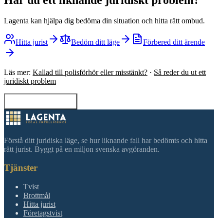
Lagenta kan hjälpa dig bedöma din situation och hitta rätt ombud.
Hitta jurist
Bedöm ditt läge
Förbered ditt ärende
Läs mer:
Kallad till polisförhör eller misstänkt?
·
Så reder du ut ett
juridiskt problem
Tillbaka till sökning
Förstå ditt juridiska läge, se hur liknande fall har bedömts och hitta
rätt jurist. Byggt på en miljon svenska avgöranden.
Tjänster
Tvist
Brottmål
Hitta jurist
Företagstvist