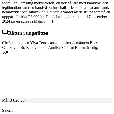
fodral, en Samsung mobiltelefon, en korthållare med bankkort och
legitimation samt en handväska innehållande bland annat armband,
hemnycklar och bilnycklar. Det totala värdet av de stulna föremålen
uppgår till cirka 23 000 kr. Händelsen ägde rum den 17 december
2024 på en adress i Malmö. [...]
Rätten i tingsrätten
Chefsrådmannen Ylva Teurneau samt nämndemännen Enes
Calakovic, Bo Kronvall och Annika Råbrant Rätten är enig.
SKÅNE HOVRÄTT
Överprövning av tingsrättens dom
Dom meddelad
2025-03-18
Mål:
B 826-25
Saken