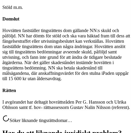
Stöld m.m.
Domslut
Hovrätten fastställer tingsrättens dom gällande NN:s skuld och
påföljd. NN har dömts för stöld och ska vara häktad fram till dess att
fängelsestraffet eller utvisningsbeslutet kan verkställas. Hovrätten
fastställde tingsrättens dom utan några ändringar. Hovrätten anslöt
sig till tingsrättens bedömningar avseende skuld, påföljd samt
utvisning, och fann inte grund för att ändra de tidigare beslutade
åtgärderna. När det gäller skadeståndet instämde hovrätten i
tingsrättens bedömning. NN ska betala skadestånd till
målsägandena, där anskaffningsvärdet för den stulna iPaden uppgår
till 15 600 kr utan åldersavdrag.
Rätten
I avgörandet har deltagit hovrättsråden Per G. Hansson och Ulrika
Ohlsson samt tf. hov- rättsassessorn Gustav Nalin Nilsson (referent).
Söker liknande tingsrättsdomar…
Har du ett liknande juridiskt problem?