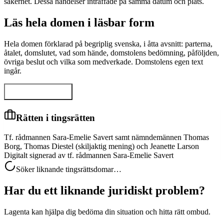
säkerhet. Dessa händelser inträffade på samma datum och plats.
Läs hela domen i läsbar form
Hela domen förklarad på begriplig svenska, i åtta avsnitt: parterna,
åtalet, domslutet, vad som hände, domstolens bedömning, påföljden,
övriga beslut och vilka som medverkade. Domstolens egen text
ingår.
Visa hela domen
Rätten i tingsrätten
Tf. rådmannen Sara-Emelie Savert samt nämndemännen Thomas
Borg, Thomas Diestel (skiljaktig mening) och Jeanette Larson
Digitalt signerad av tf. rådmannen Sara-Emelie Savert
Söker liknande tingsrättsdomar…
Har du ett liknande juridiskt problem?
Lagenta kan hjälpa dig bedöma din situation och hitta rätt ombud.