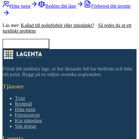
Hitta jurist
Bedöm ditt läge
Förbered ditt ärende
Läs mer:
Kallad till polisförhör eller misstänkt?
·
Så reder du ut ett
juridiskt problem
Tillbaka till sökning
Förstå ditt juridiska läge, se hur liknande fall har bedömts och hitta
rätt jurist. Byggt på en miljon svenska avgöranden.
Tjänster
Tvist
Brottmål
Hitta jurist
Företagstvist
Kör rättegång
Sök domar
Lagenta