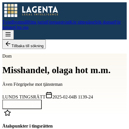
Tvist
Brottmål
Hitta jurist
Företagstvist
Kör rättegång
Sök domar
För
jurister
Om oss
Tillbaka till sökning
Dom
Misshandel, olaga hot m.m.
Även
Förgripelse mot tjänsteman
LUNDS TINGSRÄTT
2025-02-04
B 1139-24
Visa hela domen
Åtalspunkter i tingsrätten