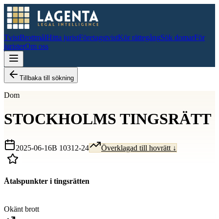
Tvist
Brottmål
Hitta jurist
Företagstvist
Kör rättegång
Sök domar
För
jurister
Om oss
Tillbaka till sökning
Dom
STOCKHOLMS TINGSRÄTT
2025-06-16
B 10312-24
Överklagad till hovrätt ↓
Åtalspunkter i tingsrätten
D
Okänt brott