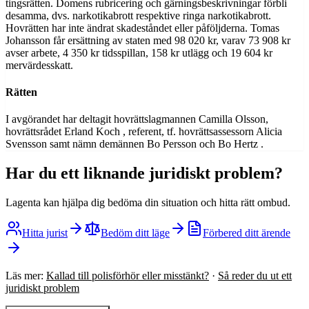
tingsrätten. Domens rubricering och gärningsbeskrivningar förbli
desamma, dvs. narkotikabrott respektive ringa narkotikabrott.
Hovrätten har inte ändrat skadeståndet eller påföljderna. Tomas
Johansson får ersättning av staten med 98 020 kr, varav 73 908 kr
avser arbete, 4 350 kr tidsspillan, 158 kr utlägg och 19 604 kr
mervärdesskatt.
Rätten
I avgörandet har deltagit hovrättslagmannen Camilla Olsson,
hovrättsrådet Erland Koch , referent, tf. hovrättsassessorn Alicia
Svensson samt nämn demännen Bo Persson och Bo Hertz .
Har du ett liknande juridiskt problem?
Lagenta kan hjälpa dig bedöma din situation och hitta rätt ombud.
Hitta jurist
Bedöm ditt läge
Förbered ditt ärende
Läs mer:
Kallad till polisförhör eller misstänkt?
·
Så reder du ut ett
juridiskt problem