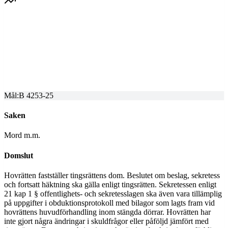
SVEA HOVRÄTT
Överprövning av tingsrättens dom
Dom meddelad
2025-06-16
Mål:
B 4253-25
Saken
Mord m.m.
Domslut
Hovrätten fastställer tingsrättens dom. Beslutet om beslag, sekretess
och fortsatt häktning ska gälla enligt tingsrätten. Sekretessen enligt
21 kap 1 § offentlighets- och sekretesslagen ska även vara tillämplig
på uppgifter i obduktionsprotokoll med bilagor som lagts fram vid
hovrättens huvudförhandling inom stängda dörrar. Hovrätten har
inte gjort några ändringar i skuldfrågor eller påföljd jämfört med