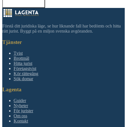
Tillbaka till sökning
Förstå ditt juridiska läge, se hur liknande fall har bedömts och hitta
rätt jurist. Byggt på en miljon svenska avgöranden.
Tjänster
Tvist
Brottmål
Hitta jurist
Företagstvist
Kör rättegång
Sök domar
Lagenta
Guider
Nyheter
För jurister
Om oss
Kontakt