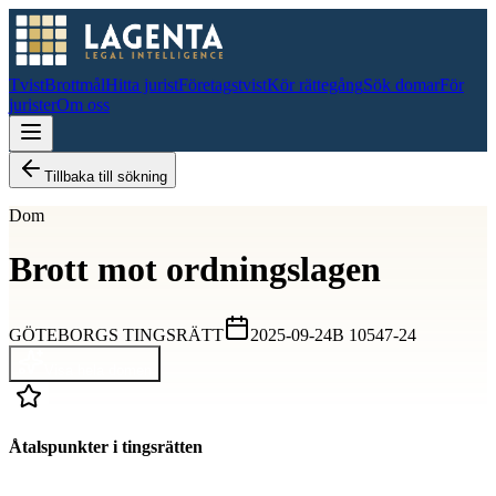
Tvist
Brottmål
Hitta jurist
Företagstvist
Kör rättegång
Sök domar
För
jurister
Om oss
Tillbaka till sökning
Dom
Brott mot ordningslagen
GÖTEBORGS TINGSRÄTT
2025-09-24
B 10547-24
Visa hela domen
Åtalspunkter i tingsrätten
D