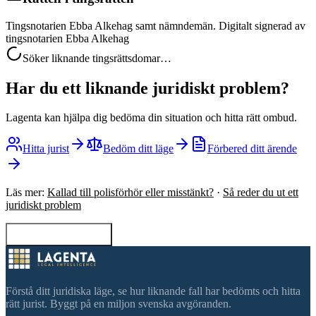
Tingsnotarien Ebba Alkehag samt nämndemän. Digitalt signerad av
tingsnotarien Ebba Alkehag
Söker liknande tingsrättsdomar…
Har du ett liknande juridiskt problem?
Lagenta kan hjälpa dig bedöma din situation och hitta rätt ombud.
Hitta jurist
Bedöm ditt läge
Förbered ditt ärende
Läs mer:
Kallad till polisförhör eller misstänkt?
·
Så reder du ut ett
juridiskt problem
Tillbaka till sökning
Förstå ditt juridiska läge, se hur liknande fall har bedömts och hitta
rätt jurist. Byggt på en miljon svenska avgöranden.