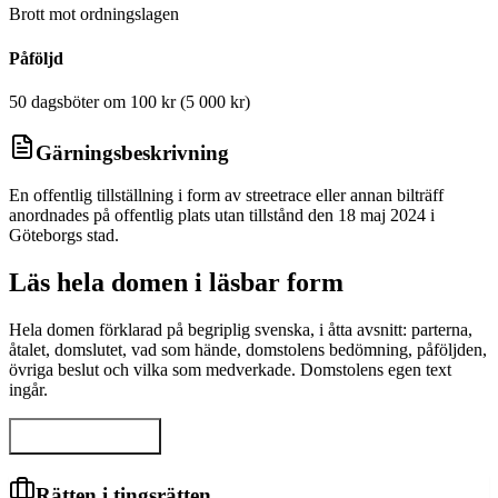
Brott mot ordningslagen
Påföljd
50 dagsböter om 100 kr (5 000 kr)
Gärningsbeskrivning
En offentlig tillställning i form av streetrace eller annan bilträff
anordnades på offentlig plats utan tillstånd den 18 maj 2024 i
Göteborgs stad.
Läs hela domen i läsbar form
Hela domen förklarad på begriplig svenska, i åtta avsnitt: parterna,
åtalet, domslutet, vad som hände, domstolens bedömning, påföljden,
övriga beslut och vilka som medverkade. Domstolens egen text
ingår.
Visa hela domen
Rätten i tingsrätten