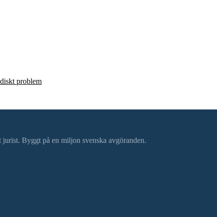
ridiskt problem
ätt jurist. Byggt på en miljon svenska avgöranden.