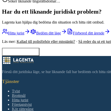
Söker liknande tingsrättsdomar…
Har du ett liknande juridiskt problem?
Lagenta kan hjälpa dig bedöma din situation och hitta rätt ombud.
Hitta jurist
Bedöm ditt läge
Förbered ditt ärende
Läs mer:
Kallad till polisförhör eller misstänkt?
·
Så reder du ut ett ju
Tillbaka till sökning
Förstå ditt juridiska läge, se hur liknande fall har bedömts och hitta r
Tjänster
Tvist
Brottmål
Hitta jurist
Företagstvist
Kör rättegång