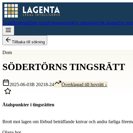
Tvist
Brottmål
Hitta jurist
Företagstvist
Kör rättegång
Sök domar
För juri
Tillbaka till sökning
Dom
SÖDERTÖRNS TINGSRÄTT
2025-06-03
B 20218-24
Överklagad till hovrätt ↓
Åtalspunkter i tingsrätten
D
Brott mot lagen om förbud beträffande knivar och andra farliga förem
D
Olaga hot