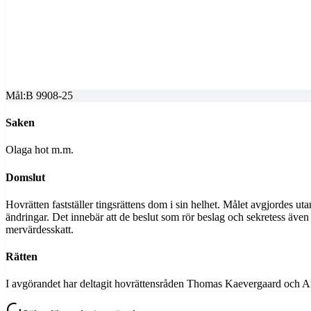
Överprövning av tingsrättens dom
Dom meddelad
2025-10-31
Mål:
B 9908-25
Saken
Olaga hot m.m.
Domslut
Hovrätten fastställer tingsrättens dom i sin helhet. Målet avgjordes u
ändringar. Det innebär att de beslut som rör beslag och sekretess även 
mervärdesskatt.
Rätten
I avgörandet har deltagit hovrättensråden Thomas Kaevergaard och A