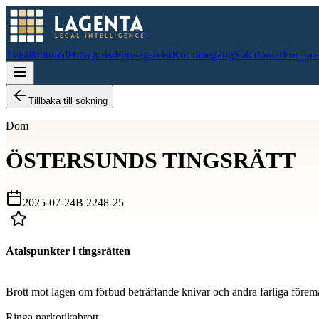
Tvist
Brottmål
Hitta jurist
Företagstvist
Kör rättegång
Sök domar
För juri
Tillbaka till sökning
Dom
ÖSTERSUNDS TINGSRÄTT
2025-07-24
B 2248-25
Åtalspunkter i tingsrätten
D
Brott mot lagen om förbud beträffande knivar och andra farliga förem
D
Ringa narkotikabrott