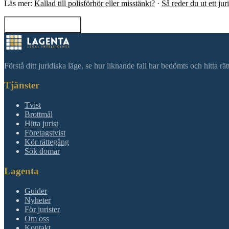
Läs mer:
Kallad till polisförhör eller misstänkt?
·
Så reder du ut ett ju
Tillbaka till sökning
Förstå ditt juridiska läge, se hur liknande fall har bedömts och hitta r
Tjänster
Tvist
Brottmål
Hitta jurist
Företagstvist
Kör rättegång
Sök domar
Lagenta
Guider
Nyheter
För jurister
Om oss
Kontakt