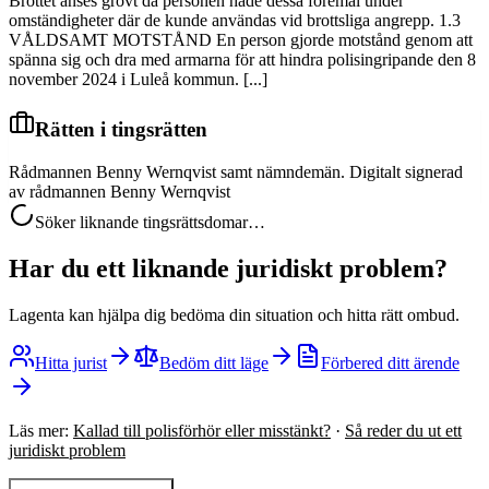
Brottet anses grovt då personen hade dessa föremål under
omständigheter där de kunde användas vid brottsliga angrepp. 1.3
VÅLDSAMT MOTSTÅND En person gjorde motstånd genom att
spänna sig och dra med armarna för att hindra polisingripande den 8
november 2024 i Luleå kommun. [...]
Rätten i tingsrätten
Rådmannen Benny Wernqvist samt nämndemän. Digitalt signerad
av rådmannen Benny Wernqvist
Söker liknande tingsrättsdomar…
Har du ett liknande juridiskt problem?
Lagenta kan hjälpa dig bedöma din situation och hitta rätt ombud.
Hitta jurist
Bedöm ditt läge
Förbered ditt ärende
Läs mer:
Kallad till polisförhör eller misstänkt?
·
Så reder du ut ett
juridiskt problem