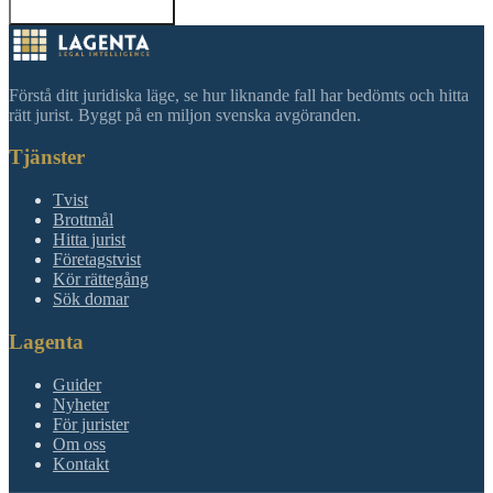
Tillbaka till sökning
Förstå ditt juridiska läge, se hur liknande fall har bedömts och hitta
rätt jurist. Byggt på en miljon svenska avgöranden.
Tjänster
Tvist
Brottmål
Hitta jurist
Företagstvist
Kör rättegång
Sök domar
Lagenta
Guider
Nyheter
För jurister
Om oss
Kontakt