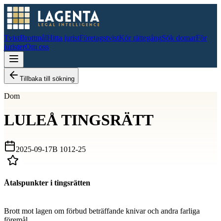
Tvist
Brottmål
Hitta jurist
Företagstvist
Kör rättegång
Sök domar
För
jurister
Om oss
Tillbaka till sökning
Dom
LULEÅ TINGSRÄTT
2025-09-17
B 1012-25
Åtalspunkter i tingsrätten
D
Brott mot lagen om förbud beträffande knivar och andra farliga
föremål