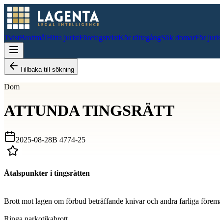
Tvist
Brottmål
Hitta jurist
Företagstvist
Kör rättegång
Sök domar
För juri
Tillbaka till sökning
Dom
ATTUNDA TINGSRÄTT
2025-08-28
B 4774-25
Åtalspunkter i tingsrätten
D
Brott mot lagen om förbud beträffande knivar och andra farliga förem
D
Ringa narkotikabrott