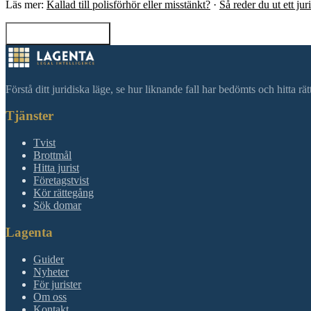
Läs mer:
Kallad till polisförhör eller misstänkt?
·
Så reder du ut ett ju
Tillbaka till sökning
Förstå ditt juridiska läge, se hur liknande fall har bedömts och hitta r
Tjänster
Tvist
Brottmål
Hitta jurist
Företagstvist
Kör rättegång
Sök domar
Lagenta
Guider
Nyheter
För jurister
Om oss
Kontakt