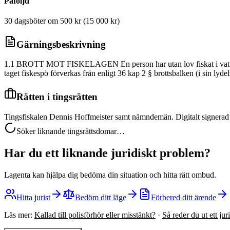
Påföljd
30 dagsböter om 500 kr (15 000 kr)
Gärningsbeskrivning
1.1 BROTT MOT FISKELAGEN En person har utan lov fiskat i vatten dä
taget fiskespö förverkas från enligt 36 kap 2 § brottsbalken (i sin
Rätten i tingsrätten
Tingsfiskalen Dennis Hoffmeister samt nämndemän. Digitalt signerad 
Söker liknande tingsrättsdomar…
Har du ett liknande juridiskt problem?
Lagenta kan hjälpa dig bedöma din situation och hitta rätt ombud.
Hitta jurist
Bedöm ditt läge
Förbered ditt ärende
Läs mer:
Kallad till polisförhör eller misstänkt?
·
Så reder du ut ett ju