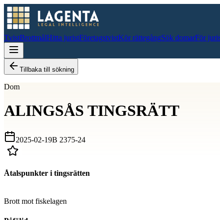
Tvist
Brottmål
Hitta jurist
Företagstvist
Kör rättegång
Sök domar
För juri
Tillbaka till sökning
Dom
ALINGSÅS TINGSRÄTT
2025-02-19
B 2375-24
Åtalspunkter i tingsrätten
D
Brott mot fiskelagen