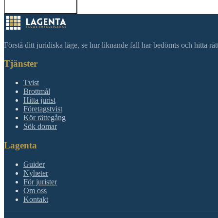
Tillbaka till sökning
Förstå ditt juridiska läge, se hur liknande fall har bedömts och hitta r
Tjänster
Tvist
Brottmål
Hitta jurist
Företagstvist
Kör rättegång
Sök domar
Lagenta
Guider
Nyheter
För jurister
Om oss
Kontakt