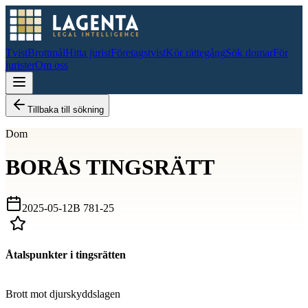
Tvist
Brottmål
Hitta jurist
Företagstvist
Kör rättegång
Sök domar
För
jurister
Om oss
Tillbaka till sökning
Dom
BORÅS TINGSRÄTT
2025-05-12
B 781-25
Åtalspunkter i tingsrätten
D
Brott mot djurskyddslagen
D