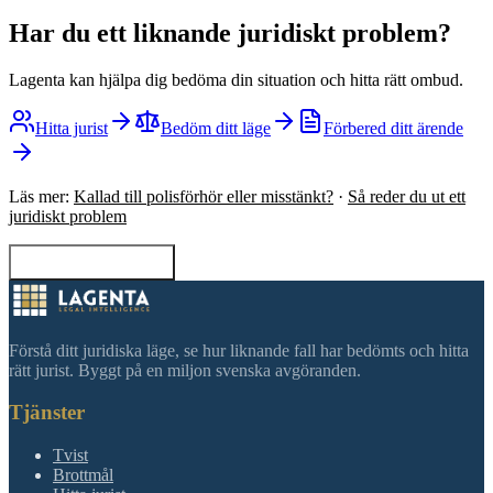
Har du ett liknande juridiskt problem?
Lagenta kan hjälpa dig bedöma din situation och hitta rätt ombud.
Hitta jurist
Bedöm ditt läge
Förbered ditt ärende
Läs mer:
Kallad till polisförhör eller misstänkt?
·
Så reder du ut ett
juridiskt problem
Tillbaka till sökning
Förstå ditt juridiska läge, se hur liknande fall har bedömts och hitta
rätt jurist. Byggt på en miljon svenska avgöranden.
Tjänster
Tvist
Brottmål