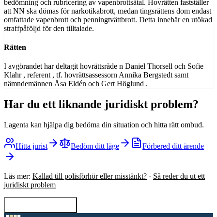
bedömning och rubricering av vapenbrottsåtal. Hovrätten fastställer
att NN ska dömas för narkotikabrott, medan tingsrättens dom endast
omfattade vapenbrott och penningtvättbrott. Detta innebär en utökad
straffpåföljd för den tilltalade.
Rätten
I avgörandet har deltagit hovrättsråde n Daniel Thorsell och Sofie
Klahr , referent , tf. hovrättsassessorn Annika Bergstedt samt
nämndemännen Åsa Eldén och Gert Höglund .
Har du ett liknande juridiskt problem?
Lagenta kan hjälpa dig bedöma din situation och hitta rätt ombud.
Hitta jurist
Bedöm ditt läge
Förbered ditt ärende
Läs mer:
Kallad till polisförhör eller misstänkt?
·
Så reder du ut ett
juridiskt problem
Tillbaka till sökning