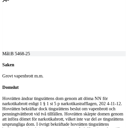
SVEA HOVRÄTT
Överprövning av tingsrättens dom
Dom meddelad
2025-06-12
Mål:
B 5468-25
Saken
Grovt vapenbrott m.m.
Domslut
Hovrätten ändrar tingsrättens dom genom att döma NN för
narkotikabrott enligt 1 § 1 st 5 p narkotikastrafflagen, 202 4-11-12.
Hovrätten bekräftar dock tingsrättens beslut om vapenbrott och
penningtvättbrott vid två tillfällen. Hovrätten skärpte domen genom
att införa dömet för narkotikabrott, vilket inte var del av tingsrättens
ursprungliga dom. I övrigt bekräftade hovrätten tingsrättens