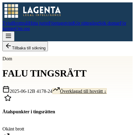
Tvist
Brottmål
Hitta jurist
Företagstvist
Kör rättegång
Sök domar
För
jurister
Om oss
Tillbaka till sökning
Dom
FALU TINGSRÄTT
2025-06-12
B 4178-24
Överklagad till hovrätt ↓
Åtalspunkter i tingsrätten
D
Okänt brott