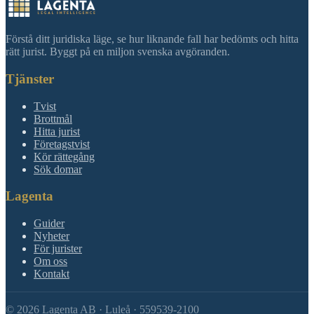
Förstå ditt juridiska läge, se hur liknande fall har bedömts och hitta
rätt jurist. Byggt på en miljon svenska avgöranden.
Tjänster
Tvist
Brottmål
Hitta jurist
Företagstvist
Kör rättegång
Sök domar
Lagenta
Guider
Nyheter
För jurister
Om oss
Kontakt
©
2026
Lagenta AB · Luleå · 559539-2100