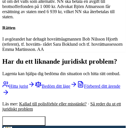
ut om det valts som alternativ. NN ska betala en avgift till
brottsofferfonden på 1 000 kr. Advokat Björn Attnarsson får
ersättning av staten med 6 939 kr, vilket NN ska återbetalas till
staten.
Rätten
I avgörandet har deltagit hovrättslagmannen Bob Nilsson Hjorth
(referent), tf. hovrätts- rådet Sara Boklund och tf. hovrättsassessorn
Emma Martinsson. AA
Har du ett liknande juridiskt problem?
Lagenta kan hjälpa dig bedöma din situation och hitta rätt ombud.
Hitta jurist
Bedöm ditt läge
Förbered ditt ärende
Läs mer:
Kallad till polisförhör eller misstänkt?
·
Så reder du ut ett
juridiskt problem
Tillbaka till sökning