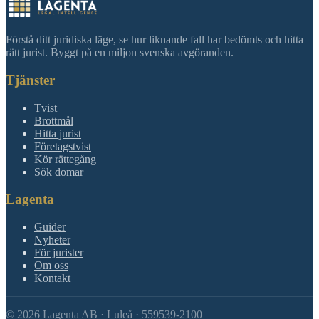
Förstå ditt juridiska läge, se hur liknande fall har bedömts och hitta
rätt jurist. Byggt på en miljon svenska avgöranden.
Tjänster
Tvist
Brottmål
Hitta jurist
Företagstvist
Kör rättegång
Sök domar
Lagenta
Guider
Nyheter
För jurister
Om oss
Kontakt
©
2026
Lagenta AB · Luleå · 559539-2100