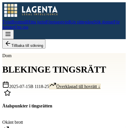
Tvist
Brottmål
Hitta jurist
Företagstvist
Kör rättegång
Sök domar
För
jurister
Om oss
Tillbaka till sökning
Dom
BLEKINGE TINGSRÄTT
2025-07-15
B 1118-25
Överklagad till hovrätt ↓
Åtalspunkter i tingsrätten
D
Okänt brott