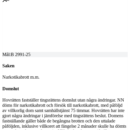
SKÅNE HOVRÄTT
Överprövning av tingsrättens dom
Dom meddelad
2025-07-15
Mål:
B 2991-25
Saken
Narkotikabrott m.m.
Domslut
Hovrätten fastställer tingsrättens domslut utan några ändringar. NN
döms för narkotikabrott och försök till narkotikabrott, med påföljd
av villkorlig dom samt samhällstjänst 75 timmar. Hovrätten har inte
gjort några ändringar i jämförelse med tingsrättens beslut. Domens
fastställande gäller både de begångna brotten och den uttalade
påföljden, inklusive villkoret att fängelse 2 månader skulle ha dömts