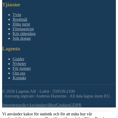
Tjänster
Tvist
Brottmål
Hitta jurist
Företagstvist
Kör rättegång
Sök domar
Lagenta
Guider
Nyheter
För jurister
Om oss
Kontakt
©
2026
Lagenta AB · Luleå · 559539-2100
·
Ansvarig utgivare: Andreas Harnemo · All data lagras inom EU.
Integritetspolicy
Användarvillkor
Cookies
GDPR
Vi använder kakor för statistik och för att mäta hur vår