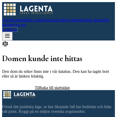
Tvist
Brottmål
Hitta jurist
Företagstvist
Kör rättegång
Sök domar
För
jurister
Om oss
Logga in
Domen kunde inte hittas
Den dom du söker finns inte i vår databas. Den kan ha tagits bort
eller så är länken felaktig.
Sök efter domar
Tillbaka till startsidan
Förstå ditt juridiska läge, se hur liknande fall har bedömts och hitta
rätt jurist. Byggt på en miljon svenska avgöranden.