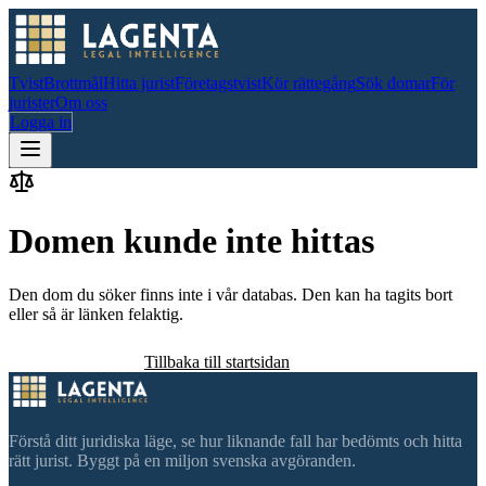
Tvist
Brottmål
Hitta jurist
Företagstvist
Kör rättegång
Sök domar
För
jurister
Om oss
Logga in
Domen kunde inte hittas
Den dom du söker finns inte i vår databas. Den kan ha tagits bort
eller så är länken felaktig.
Sök efter domar
Tillbaka till startsidan
Förstå ditt juridiska läge, se hur liknande fall har bedömts och hitta
rätt jurist. Byggt på en miljon svenska avgöranden.