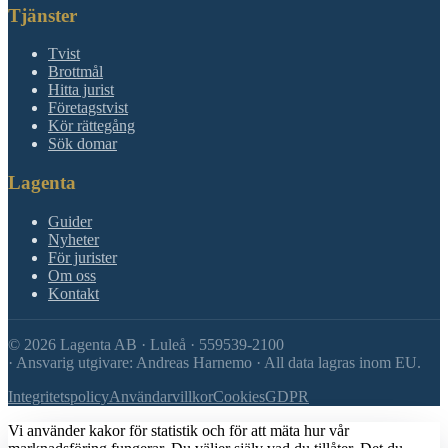
Tjänster
Tvist
Brottmål
Hitta jurist
Företagstvist
Kör rättegång
Sök domar
Lagenta
Guider
Nyheter
För jurister
Om oss
Kontakt
©
2026
Lagenta AB · Luleå · 559539-2100
·
Ansvarig utgivare: Andreas Harnemo · All data lagras inom EU.
Integritetspolicy
Användarvillkor
Cookies
GDPR
Vi använder kakor för statistik och för att mäta hur vår