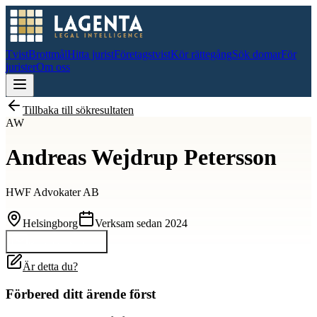
Tvist
Brottmål
Hitta jurist
Företagstvist
Kör rättegång
Sök domar
För
jurister
Om oss
Tillbaka till sökresultaten
AW
Andreas Wejdrup Petersson
HWF Advokater AB
Helsingborg
Verksam sedan
2024
Kontakta
Andreas
Är detta du?
Förbered ditt ärende först