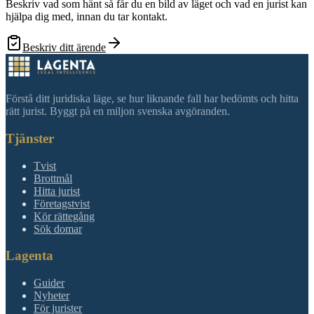
Beskriv vad som hänt så får du en bild av läget och vad en jurist kan
hjälpa dig med, innan du tar kontakt.
Beskriv ditt ärende
Förstå ditt juridiska läge, se hur liknande fall har bedömts och hitta
rätt jurist. Byggt på en miljon svenska avgöranden.
Tjänster
Tvist
Brottmål
Hitta jurist
Företagstvist
Kör rättegång
Sök domar
Lagenta
Guider
Nyheter
För jurister