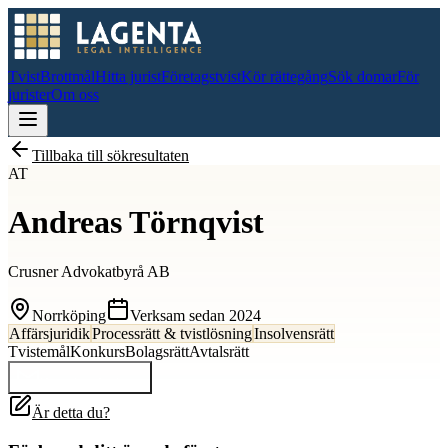
Tvist
Brottmål
Hitta jurist
Företagstvist
Kör rättegång
Sök domar
För
jurister
Om oss
Tillbaka till sökresultaten
AT
Andreas Törnqvist
Crusner Advokatbyrå AB
Norrköping
Verksam sedan
2024
Affärsjuridik
Processrätt & tvistlösning
Insolvensrätt
Tvistemål
Konkurs
Bolagsrätt
Avtalsrätt
Kontakta
Andreas
Är detta du?