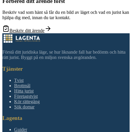
Förbered ditt ärende först
Beskriv vad som hänt så får du en bild av läget och vad en jurist kan
hjälpa dig med, innan du tar kontakt.
Beskriv ditt ärende
Förstå ditt juridiska läge, se hur liknande fall har bedömts och hitta
rätt jurist. Byggt på en miljon svenska avgöranden.
Tjänster
Tvist
Brottmål
Hitta jurist
Företagstvist
Kör rättegång
Sök domar
Lagenta
Guider