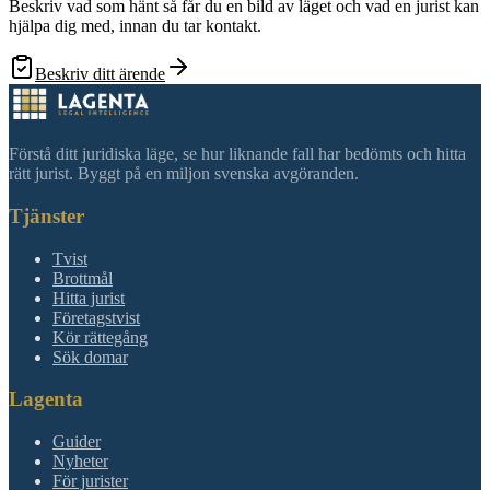
Beskriv vad som hänt så får du en bild av läget och vad en jurist kan
hjälpa dig med, innan du tar kontakt.
Beskriv ditt ärende
Förstå ditt juridiska läge, se hur liknande fall har bedömts och hitta
rätt jurist. Byggt på en miljon svenska avgöranden.
Tjänster
Tvist
Brottmål
Hitta jurist
Företagstvist
Kör rättegång
Sök domar
Lagenta
Guider
Nyheter
För jurister