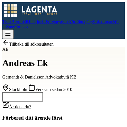
Tvist
Brottmål
Hitta jurist
Företagstvist
Kör rättegång
Sök domar
För
jurister
Om oss
Tillbaka till sökresultaten
AE
Andreas Ek
Gernandt & Danielsson Advokatbyrå KB
Stockholm
Verksam sedan
2010
Kontakta
Andreas
Är detta du?
Förbered ditt ärende först