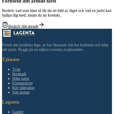
Förbered ditt ärende först
Beskriv vad som hänt så får du en bild av läget och vad en jurist kan
hjälpa dig med, innan du tar kontakt.
Beskriv ditt ärende
Förstå ditt juridiska läge, se hur liknande fall har bedömts och hitta
rätt jurist. Byggt på en miljon svenska avgöranden.
Tjänster
Tvist
Brottmål
Hitta jurist
Företagstvist
Kör rättegång
Sök domar
Lagenta
Guider