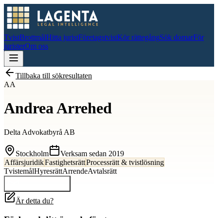
Tvist
Brottmål
Hitta jurist
Företagstvist
Kör rättegång
Sök domar
För
jurister
Om oss
Tillbaka till sökresultaten
AA
Andrea Arrehed
Delta Advokatbyrå AB
Stockholm
Verksam sedan
2019
Affärsjuridik
Fastighetsrätt
Processrätt & tvistlösning
Tvistemål
Hyresrätt
Arrende
Avtalsrätt
Kontakta
Andrea
Är detta du?