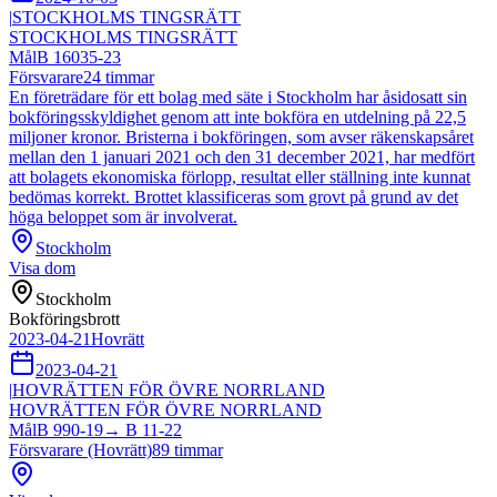
|
STOCKHOLMS TINGSRÄTT
STOCKHOLMS TINGSRÄTT
Mål
B 16035-23
Försvarare
24
timmar
En företrädare för ett bolag med säte i Stockholm har åsidosatt sin
bokföringsskyldighet genom att inte bokföra en utdelning på 22,5
miljoner kronor. Bristerna i bokföringen, som avser räkenskapsåret
mellan den 1 januari 2021 och den 31 december 2021, har medfört
att bolagets ekonomiska förlopp, resultat eller ställning inte kunnat
bedömas korrekt. Brottet klassificeras som grovt på grund av det
höga beloppet som är involverat.
Stockholm
Visa dom
Stockholm
Bokföringsbrott
2023-04-21
Hovrätt
2023-04-21
|
HOVRÄTTEN FÖR ÖVRE NORRLAND
HOVRÄTTEN FÖR ÖVRE NORRLAND
Mål
B 990-19
→
B 11-22
Försvarare (Hovrätt)
89
timmar