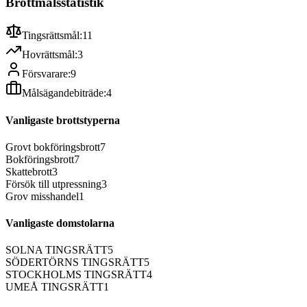
Brottmålsstatistik
Tingsrättsmål:
11
Hovrättsmål:
3
Försvarare:
9
Målsägandebiträde:
4
Vanligaste brottstyperna
Grovt bokföringsbrott
7
Bokföringsbrott
7
Skattebrott
3
Försök till utpressning
3
Grov misshandel
1
Vanligaste domstolarna
SOLNA TINGSRÄTT
5
SÖDERTÖRNS TINGSRÄTT
5
STOCKHOLMS TINGSRÄTT
4
UMEÅ TINGSRÄTT
1