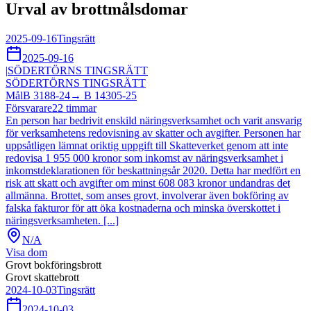
Urval av brottmålsdomar
2025-09-16
Tingsrätt
2025-09-16
|
SÖDERTÖRNS TINGSRÄTT
SÖDERTÖRNS TINGSRÄTT
Mål
B 3188-24
→
B 14305-25
Försvarare
22
timmar
En person har bedrivit enskild näringsverksamhet och varit ansvarig
för verksamhetens redovisning av skatter och avgifter. Personen har
uppsåtligen lämnat oriktig uppgift till Skatteverket genom att inte
redovisa 1 955 000 kronor som inkomst av näringsverksamhet i
inkomstdeklarationen för beskattningsår 2020. Detta har medfört en
risk att skatt och avgifter om minst 608 083 kronor undandras det
allmänna. Brottet, som anses grovt, involverar även bokföring av
falska fakturor för att öka kostnaderna och minska överskottet i
näringsverksamheten. [...]
N/A
Visa dom
Grovt bokföringsbrott
Grovt skattebrott
2024-10-03
Tingsrätt
2024-10-03