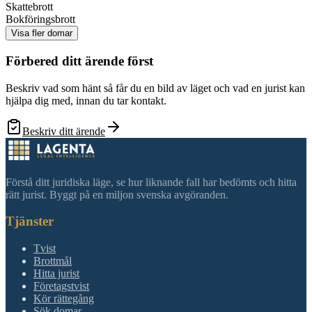
Skattebrott
Bokföringsbrott
Visa fler domar
Förbered ditt ärende först
Beskriv vad som hänt så får du en bild av läget och vad en jurist kan
hjälpa dig med, innan du tar kontakt.
Beskriv ditt ärende
Förstå ditt juridiska läge, se hur liknande fall har bedömts och hitta
rätt jurist. Byggt på en miljon svenska avgöranden.
Tjänster
Tvist
Brottmål
Hitta jurist
Företagstvist
Kör rättegång
Sök domar