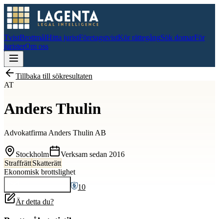
Tvist
Brottmål
Hitta jurist
Företagstvist
Kör rättegång
Sök domar
För
jurister
Om oss
Tillbaka till sökresultaten
AT
Anders Thulin
Advokatfirma Anders Thulin AB
Stockholm
Verksam sedan
2016
Straffrätt
Skatterätt
Ekonomisk brottslighet
10
Kontakta
Anders
Är detta du?