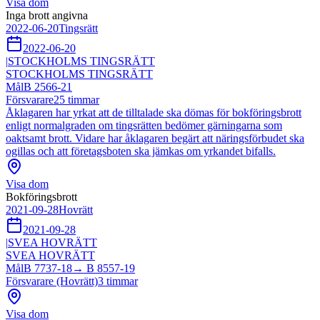
Visa dom
Inga brott angivna
2022-06-20
Tingsrätt
2022-06-20
|
STOCKHOLMS TINGSRÄTT
STOCKHOLMS TINGSRÄTT
Mål
B 2566-21
Försvarare
25
timmar
Åklagaren har yrkat att de tilltalade ska dömas för bokföringsbrott
enligt normalgraden om tingsrätten bedömer gärningarna som
oaktsamt brott. Vidare har åklagaren begärt att näringsförbudet ska
ogillas och att företagsboten ska jämkas om yrkandet bifalls.
Visa dom
Bokföringsbrott
2021-09-28
Hovrätt
2021-09-28
|
SVEA HOVRÄTT
SVEA HOVRÄTT
Mål
B 7737-18
→
B 8557-19
Försvarare (Hovrätt)
3
timmar
Visa dom