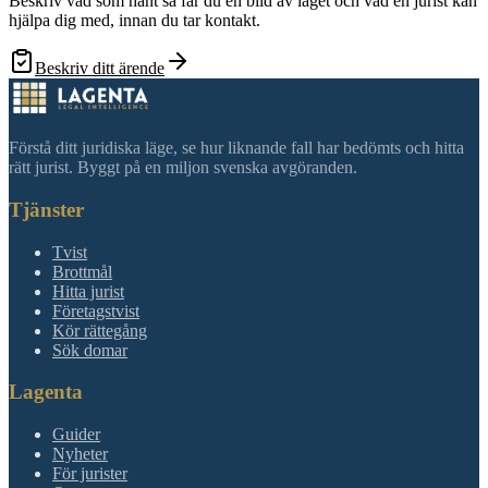
Beskriv vad som hänt så får du en bild av läget och vad en jurist kan
hjälpa dig med, innan du tar kontakt.
Beskriv ditt ärende
Förstå ditt juridiska läge, se hur liknande fall har bedömts och hitta
rätt jurist. Byggt på en miljon svenska avgöranden.
Tjänster
Tvist
Brottmål
Hitta jurist
Företagstvist
Kör rättegång
Sök domar
Lagenta
Guider
Nyheter
För jurister