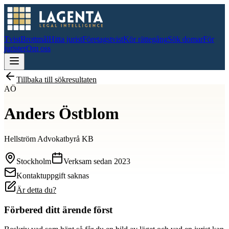
Tvist
Brottmål
Hitta jurist
Företagstvist
Kör rättegång
Sök domar
För
jurister
Om oss
Tillbaka till sökresultaten
AÖ
Anders Östblom
Hellström Advokatbyrå KB
Stockholm
Verksam sedan
2023
Kontaktuppgift saknas
Är detta du?
Förbered ditt ärende först