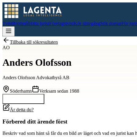
Tvist
Brottmål
Hitta jurist
Företagstvist
Kör rättegång
Sök domar
För juri
Tillbaka till sökresultaten
AO
Anders Olofsson
Anders Olofsson Advokatbyrå AB
Söderhamn
Verksam sedan
1988
Kontakta
Anders
Är detta du?
Förbered ditt ärende först
Beskriv vad som hänt så får du en bild av läget och vad en jurist kan 