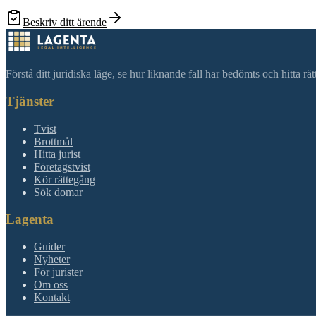
Beskriv ditt ärende
Förstå ditt juridiska läge, se hur liknande fall har bedömts och hitta r
Tjänster
Tvist
Brottmål
Hitta jurist
Företagstvist
Kör rättegång
Sök domar
Lagenta
Guider
Nyheter
För jurister
Om oss
Kontakt