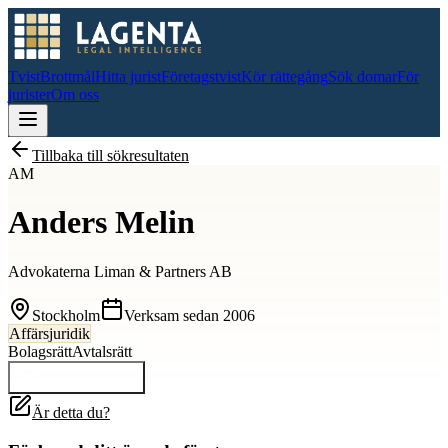
Tvist
Brottmål
Hitta jurist
Företagstvist
Kör rättegång
Sök domar
För
jurister
Om oss
Tillbaka till sökresultaten
AM
Anders Melin
Advokaterna Liman & Partners AB
Stockholm
Verksam sedan
2006
Affärsjuridik
Bolagsrätt
Avtalsrätt
Kontakta
Anders
Är detta du?