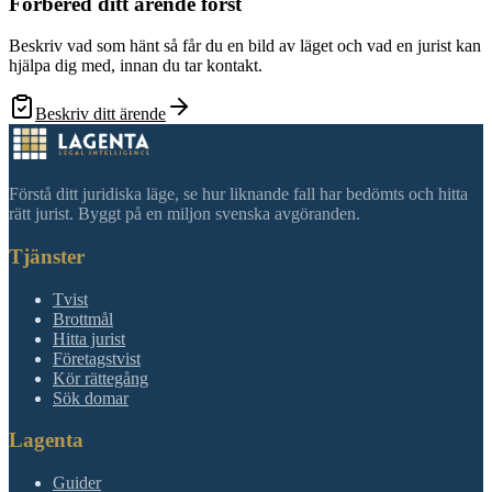
Förbered ditt ärende först
Beskriv vad som hänt så får du en bild av läget och vad en jurist kan
hjälpa dig med, innan du tar kontakt.
Beskriv ditt ärende
Förstå ditt juridiska läge, se hur liknande fall har bedömts och hitta
rätt jurist. Byggt på en miljon svenska avgöranden.
Tjänster
Tvist
Brottmål
Hitta jurist
Företagstvist
Kör rättegång
Sök domar
Lagenta
Guider