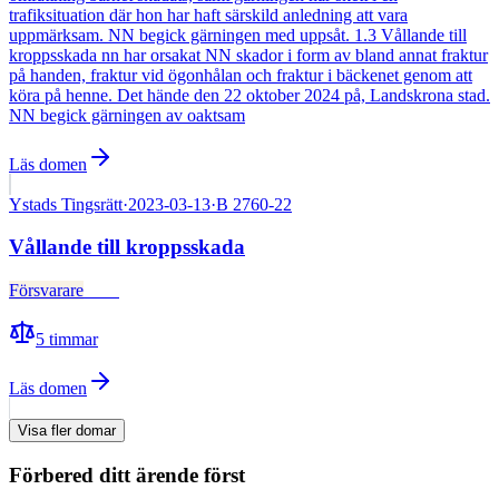
trafiksituation där hon har haft särskild anledning att vara
uppmärksam. NN begick gärningen med uppsåt. 1.3 Vållande till
kroppsskada nn har orsakat NN skador i form av bland annat fraktur
på handen, fraktur vid ögonhålan och fraktur i bäckenet genom att
köra på henne. Det hände den 22 oktober 2024 på, Landskrona stad.
NN begick gärningen av oaktsam
Läs domen
Ystads Tingsrätt
·
2023-03-13
·
B 2760-22
Vållande till kroppsskada
Försvarare
Fälld
5
timmar
Läs domen
Visa fler domar
Förbered ditt ärende först