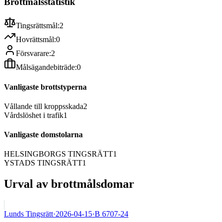
Brottmålsstatistik
Tingsrättsmål:
2
Hovrättsmål:
0
Försvarare:
2
Målsägandebiträde:
0
Vanligaste brottstyperna
Vållande till kroppsskada
2
Vårdslöshet i trafik
1
Vanligaste domstolarna
HELSINGBORGS TINGSRÄTT
1
YSTADS TINGSRÄTT
1
Urval av brottmålsdomar
Lunds Tingsrätt
·
2026-04-15
·
B 6707-24