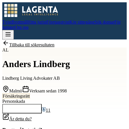
Tvist
Brottmål
Hitta jurist
Företagstvist
Kör rättegång
Sök domar
För
jurister
Om oss
Tillbaka till sökresultaten
AL
Anders Lindberg
Lindberg Living Advokater AB
Malmö
Verksam sedan
1998
Försäkringsrätt
Personskada
11
Kontakta
Anders
Är detta du?