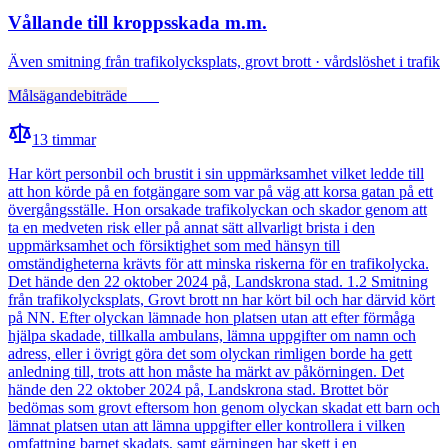
Vållande till kroppsskada m.m.
Även
smitning från trafikolycksplats, grovt brott · vårdslöshet i trafik
Målsägandebiträde
Fälld
13
timmar
Har kört personbil och brustit i sin uppmärksamhet vilket ledde till
att hon körde på en fotgängare som var på väg att korsa gatan på ett
övergångsställe. Hon orsakade trafikolyckan och skador genom att
ta en medveten risk eller på annat sätt allvarligt brista i den
uppmärksamhet och försiktighet som med hänsyn till
omständigheterna krävts för att minska riskerna för en trafikolycka.
Det hände den 22 oktober 2024 på, Landskrona stad. 1.2 Smitning
från trafikolycksplats, Grovt brott nn har kört bil och har därvid kört
på NN. Efter olyckan lämnade hon platsen utan att efter förmåga
hjälpa skadade, tillkalla ambulans, lämna uppgifter om namn och
adress, eller i övrigt göra det som olyckan rimligen borde ha gett
anledning till, trots att hon måste ha märkt av påkörningen. Det
hände den 22 oktober 2024 på, Landskrona stad. Brottet bör
bedömas som grovt eftersom hon genom olyckan skadat ett barn och
lämnat platsen utan att lämna uppgifter eller kontrollera i vilken
omfattning barnet skadats, samt gärningen har skett i en