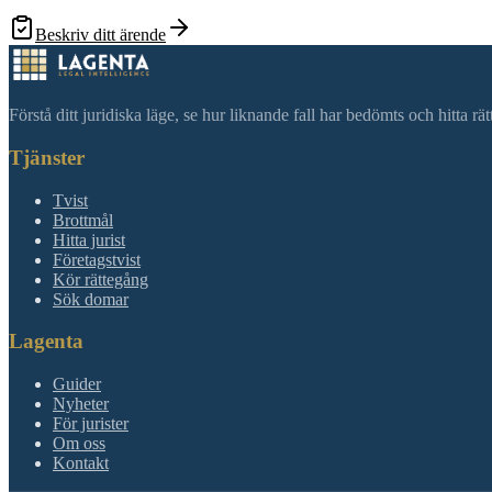
Beskriv ditt ärende
Förstå ditt juridiska läge, se hur liknande fall har bedömts och hitta r
Tjänster
Tvist
Brottmål
Hitta jurist
Företagstvist
Kör rättegång
Sök domar
Lagenta
Guider
Nyheter
För jurister
Om oss
Kontakt