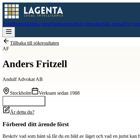
Tvist
Brottmål
Hitta jurist
Företagstvist
Kör rättegång
Sök domar
För juri
Tillbaka till sökresultaten
AF
Anders Fritzell
Andulf Advokat AB
Stockholm
Verksam sedan
1988
Kontakta
Anders
Är detta du?
Förbered ditt ärende först
Beskriv vad som hänt så får du en bild av läget och vad en jurist kan 