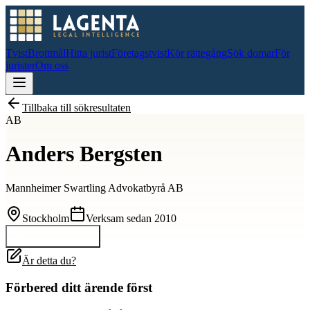
Tvist
Brottmål
Hitta jurist
Företagstvist
Kör rättegång
Sök domar
För
jurister
Om oss
Tillbaka till sökresultaten
AB
Anders Bergsten
Mannheimer Swartling Advokatbyrå AB
Stockholm
Verksam sedan
2010
Kontakta
Anders
Är detta du?
Förbered ditt ärende först