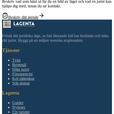
Beskriv vad som hänt så får du en bild av läget och vad en jurist kan
hjälpa dig med, innan du tar kontakt.
Beskriv ditt ärende
Förstå ditt juridiska läge, se hur liknande fall har bedömts och hitta
rätt jurist. Byggt på en miljon svenska avgöranden.
Tjänster
Tvist
Brottmål
Hitta jurist
Företagstvist
Kör rättegång
Sök domar
Lagenta
Guider
Nyheter
För jurister