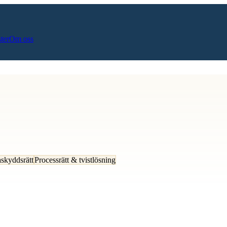
ster
Om oss
askyddsrätt
Processrätt & tvistlösning