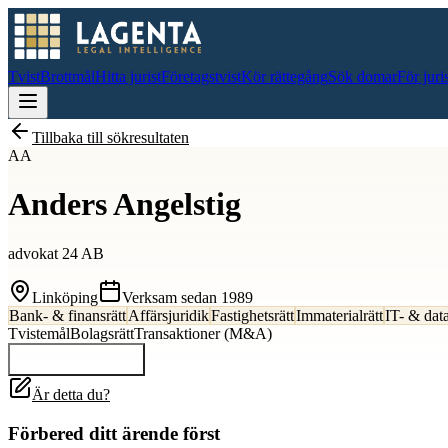
Tvist
Brottmål
Hitta jurist
Företagstvist
Kör rättegång
Sök domar
För juri
Tillbaka till sökresultaten
AA
Anders Angelstig
advokat 24 AB
Linköping
Verksam sedan
1989
Bank- & finansrätt
Affärsjuridik
Fastighetsrätt
Immaterialrätt
IT- & dat
Tvistemål
Bolagsrätt
Transaktioner (M&A)
Kontakta
Anders
Är detta du?
Förbered ditt ärende först