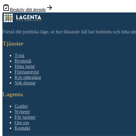
Beskriv ditt ärende
Förstå ditt juridiska läge, se hur liknande fall har bedömts och hitta r
Tjänster
Tvist
Brottmål
Hitta jurist
Företagstvist
Kör rättegång
Sök domar
Lagenta
Guider
Nyheter
För jurister
Om oss
Kontakt