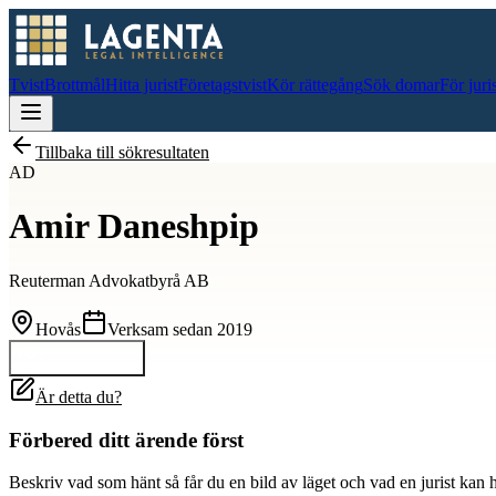
Tvist
Brottmål
Hitta jurist
Företagstvist
Kör rättegång
Sök domar
För juri
Tillbaka till sökresultaten
AD
Amir Daneshpip
Reuterman Advokatbyrå AB
Hovås
Verksam sedan
2019
Kontakta
Amir
Är detta du?
Förbered ditt ärende först
Beskriv vad som hänt så får du en bild av läget och vad en jurist kan 