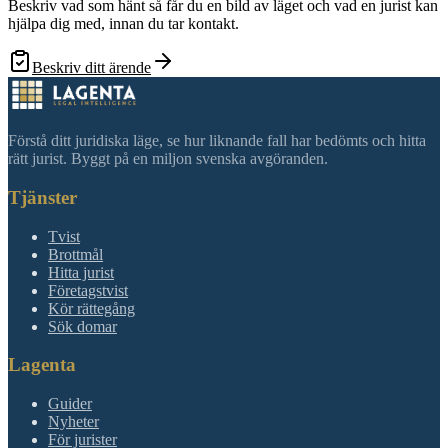
Beskriv vad som hänt så får du en bild av läget och vad en jurist kan
hjälpa dig med, innan du tar kontakt.
Beskriv ditt ärende
Förstå ditt juridiska läge, se hur liknande fall har bedömts och hitta
rätt jurist. Byggt på en miljon svenska avgöranden.
Tjänster
Tvist
Brottmål
Hitta jurist
Företagstvist
Kör rättegång
Sök domar
Lagenta
Guider
Nyheter
För jurister