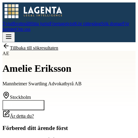
Tvist
Brottmål
Hitta jurist
Företagstvist
Kör rättegång
Sök domar
För
jurister
Om oss
Tillbaka till sökresultaten
AE
Amelie Eriksson
Mannheimer Swartling Advokatbyrå AB
Stockholm
Kontakta
Amelie
Är detta du?
Förbered ditt ärende först