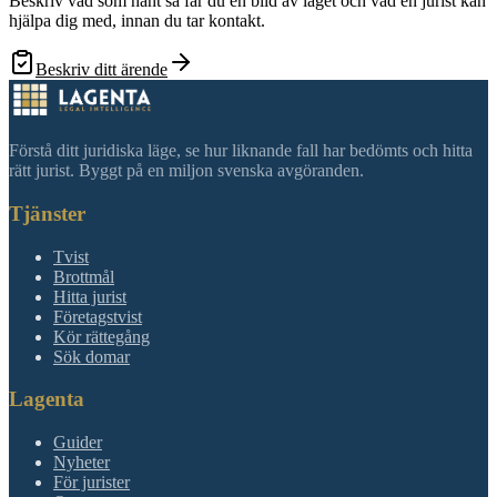
Beskriv vad som hänt så får du en bild av läget och vad en jurist kan
hjälpa dig med, innan du tar kontakt.
Beskriv ditt ärende
Förstå ditt juridiska läge, se hur liknande fall har bedömts och hitta
rätt jurist. Byggt på en miljon svenska avgöranden.
Tjänster
Tvist
Brottmål
Hitta jurist
Företagstvist
Kör rättegång
Sök domar
Lagenta
Guider
Nyheter
För jurister