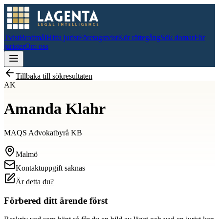
Tvist
Brottmål
Hitta jurist
Företagstvist
Kör rättegång
Sök domar
För
jurister
Om oss
Tillbaka till sökresultaten
AK
Amanda Klahr
MAQS Advokatbyrå KB
Malmö
Kontaktuppgift saknas
Är detta du?
Förbered ditt ärende först