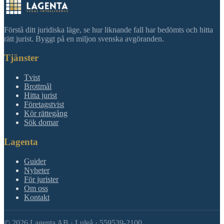
Förstå ditt juridiska läge, se hur liknande fall har bedömts och hitta
rätt jurist. Byggt på en miljon svenska avgöranden.
Tjänster
Tvist
Brottmål
Hitta jurist
Företagstvist
Kör rättegång
Sök domar
Lagenta
Guider
Nyheter
För jurister
Om oss
Kontakt
©
2026
Lagenta AB · Luleå · 559539-2100