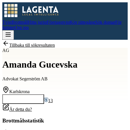
Tvist
Brottmål
Hitta jurist
Företagstvist
Kör rättegång
Sök domar
För
jurister
Om oss
Tillbaka till sökresultaten
AG
Amanda Gucevska
Advokat Segerström AB
Karlskrona
13
Kontakta
Amanda
Är detta du?
Brottmålsstatistik