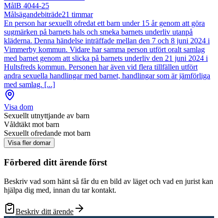
Mål
B 4044-25
Målsägandebiträde
21
timmar
En person har sexuellt ofredat ett barn under 15 år genom att göra
sugmärken på barnets hals och smeka barnets underliv utanpå
kläderna. Denna händelse inträffade mellan den 7 och 8 juni 2024 i
Vimmerby kommun. Vidare har samma person utfört oralt samlag
med barnet genom att slicka på barnets underliv den 21 juni 2024 i
Hultsfreds kommun. Personen har även vid flera tillfällen utfört
andra sexuella handlingar med barnet, handlingar som är jämförliga
med samlag. [...]
Visa dom
Sexuellt utnyttjande av barn
Våldtäkt mot barn
Sexuellt ofredande mot barn
Visa fler domar
Förbered ditt ärende först
Beskriv vad som hänt så får du en bild av läget och vad en jurist kan
hjälpa dig med, innan du tar kontakt.
Beskriv ditt ärende