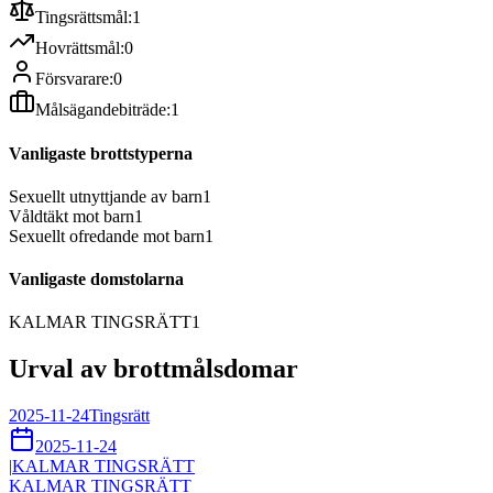
Tingsrättsmål:
1
Hovrättsmål:
0
Försvarare:
0
Målsägandebiträde:
1
Vanligaste brottstyperna
Sexuellt utnyttjande av barn
1
Våldtäkt mot barn
1
Sexuellt ofredande mot barn
1
Vanligaste domstolarna
KALMAR TINGSRÄTT
1
Urval av brottmålsdomar
2025-11-24
Tingsrätt
2025-11-24
|
KALMAR TINGSRÄTT
KALMAR TINGSRÄTT