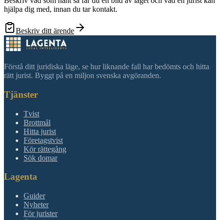
Beskriv vad som hänt så får du en bild av läget och vad en jurist kan
hjälpa dig med, innan du tar kontakt.
Beskriv ditt ärende
Förstå ditt juridiska läge, se hur liknande fall har bedömts och hitta
rätt jurist. Byggt på en miljon svenska avgöranden.
Tjänster
Tvist
Brottmål
Hitta jurist
Företagstvist
Kör rättegång
Sök domar
Lagenta
Guider
Nyheter
För jurister