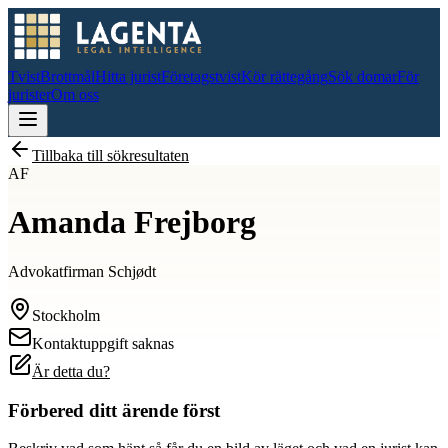
Tvist
Brottmål
Hitta jurist
Företagstvist
Kör rättegång
Sök domar
För
jurister
Om oss
Tillbaka till sökresultaten
AF
Amanda Frejborg
Advokatfirman Schjødt
Stockholm
Kontaktuppgift saknas
Är detta du?
Förbered ditt ärende först