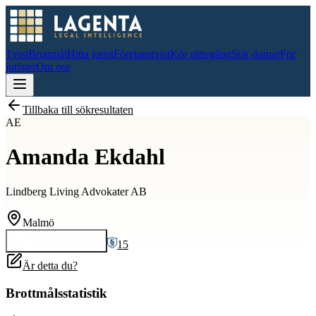
Tvist
Brottmål
Hitta jurist
Företagstvist
Kör rättegång
Sök domar
För
jurister
Om oss
Tillbaka till sökresultaten
AE
Amanda Ekdahl
Lindberg Living Advokater AB
Malmö
15
Kontakta
Amanda
Är detta du?
Brottmålsstatistik