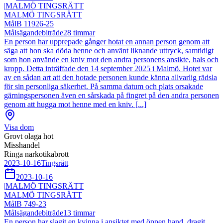
|
MALMÖ TINGSRÄTT
MALMÖ TINGSRÄTT
Mål
B 11926-25
Målsägandebiträde
28
timmar
En person har upprepade gånger hotat en annan person genom att
säga att hon ska döda henne och använt liknande uttryck, samtidigt
som hon använde en kniv mot den andra personens ansikte, hals och
kropp. Detta inträffade den 14 september 2025 i Malmö. Hotet var
av en sådan art att den hotade personen kunde känna allvarlig rädsla
för sin personliga säkerhet. På samma datum och plats orsakade
gärningspersonen även en sårskada på fingret på den andra personen
genom att hugga mot henne med en kniv. [...]
Visa dom
Grovt olaga hot
Misshandel
Ringa narkotikabrott
2023-10-16
Tingsrätt
2023-10-16
|
MALMÖ TINGSRÄTT
MALMÖ TINGSRÄTT
Mål
B 749-23
Målsägandebiträde
13
timmar
En person har slagit en kvinna i ansiktet med öppen hand, dragit