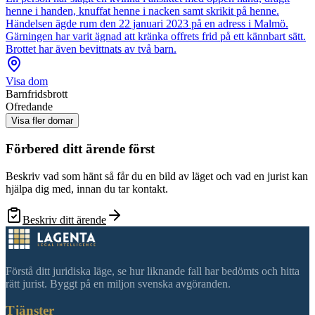
henne i handen, knuffat henne i nacken samt skrikit på henne.
Händelsen ägde rum den 22 januari 2023 på en adress i Malmö.
Gärningen har varit ägnad att kränka offrets frid på ett kännbart sätt.
Brottet har även bevittnats av två barn.
Visa dom
Barnfridsbrott
Ofredande
Visa fler domar
Förbered ditt ärende först
Beskriv vad som hänt så får du en bild av läget och vad en jurist kan
hjälpa dig med, innan du tar kontakt.
Beskriv ditt ärende
Förstå ditt juridiska läge, se hur liknande fall har bedömts och hitta
rätt jurist. Byggt på en miljon svenska avgöranden.
Tjänster