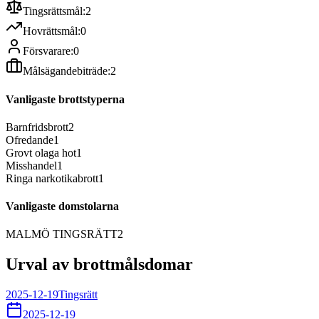
Tingsrättsmål:
2
Hovrättsmål:
0
Försvarare:
0
Målsägandebiträde:
2
Vanligaste brottstyperna
Barnfridsbrott
2
Ofredande
1
Grovt olaga hot
1
Misshandel
1
Ringa narkotikabrott
1
Vanligaste domstolarna
MALMÖ TINGSRÄTT
2
Urval av brottmålsdomar
2025-12-19
Tingsrätt
2025-12-19