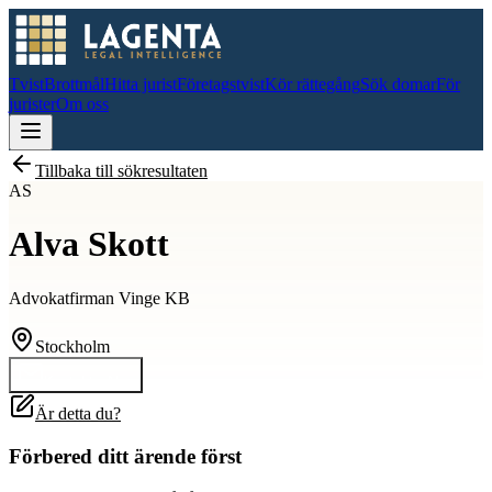
Tvist
Brottmål
Hitta jurist
Företagstvist
Kör rättegång
Sök domar
För
jurister
Om oss
Tillbaka till sökresultaten
AS
Alva Skott
Advokatfirman Vinge KB
Stockholm
Kontakta
Alva
Är detta du?
Förbered ditt ärende först