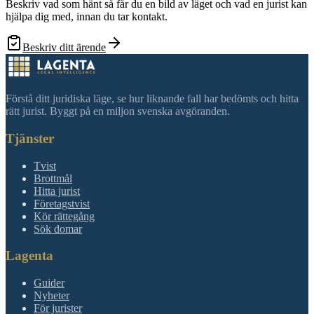
Beskriv vad som hänt så får du en bild av läget och vad en jurist kan
hjälpa dig med, innan du tar kontakt.
Beskriv ditt ärende
Förstå ditt juridiska läge, se hur liknande fall har bedömts och hitta
rätt jurist. Byggt på en miljon svenska avgöranden.
Tjänster
Tvist
Brottmål
Hitta jurist
Företagstvist
Kör rättegång
Sök domar
Lagenta
Guider
Nyheter
För jurister