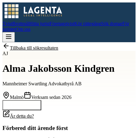
Tvist
Brottmål
Hitta jurist
Företagstvist
Kör rättegång
Sök domar
För
jurister
Om oss
Tillbaka till sökresultaten
AJ
Alma Jakobsson Kindgren
Mannheimer Swartling Advokatbyrå AB
Malmö
Verksam sedan
2026
Kontakta
Alma
Är detta du?
Förbered ditt ärende först