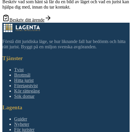
Beskriv vad som hänt så får du en bild av läget och vad en jurist kan
hjälpa dig med, innan du tar kontakt.
Beskriv ditt ärende
Förstå ditt juridiska läge, se hur liknande fall har bedömts och hitta
rätt jurist. Byggt på en miljon svenska avgöranden.
Tjänster
Tvist
Brottmål
Hitta jurist
Företagstvist
Kör rättegång
Sök domar
Lagenta
Guider
Nyheter
För jurister