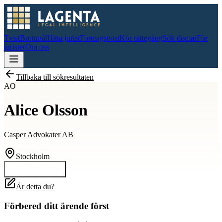
Tvist
Brottmål
Hitta jurist
Företagstvist
Kör rättegång
Sök domar
För
jurister
Om oss
Tillbaka till sökresultaten
AO
Alice Olsson
Casper Advokater AB
Stockholm
Kontakta
Alice
Är detta du?
Förbered ditt ärende först