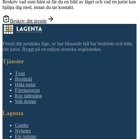
Beskriv vad som hänt så får du en bild av läget och vad en jurist kan
hjälpa dig med, innan du tar kontakt.
Beskriv ditt ärende
Förstå ditt juridiska läge, se hur liknande fall har bedömts och hitta
rätt jurist. Byggt på en miljon svenska avgöranden.
Tjänster
Tvist
Brottmål
Hitta jurist
Företagstvist
Kör rättegång
Sök domar
Lagenta
Guider
Nyheter
För jurister