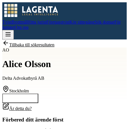
Tvist
Brottmål
Hitta jurist
Företagstvist
Kör rättegång
Sök domar
För
jurister
Om oss
Tillbaka till sökresultaten
AO
Alice Olsson
Delta Advokatbyrå AB
Stockholm
Kontakta
Alice
Är detta du?
Förbered ditt ärende först