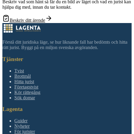
Beskriv vad som hänt så får du en bild av läget och vad en jurist kan
hjälpa dig med, innan du tar kontakt.
Beskriv ditt ärende
Förstå ditt juridiska läge, se hur liknande fall har bedömts och hitta
rätt jurist. Byggt på en miljon svenska avgöranden.
Tjänster
Tvist
Brottmål
Hitta jurist
Företagstvist
Kör rättegång
Sök domar
Lagenta
Guider
Nyheter
För jurister