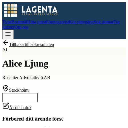
Tvist
Brottmål
Hitta jurist
Företagstvist
Kör rättegång
Sök domar
För
jurister
Om oss
Tillbaka till sökresultaten
AL
Alice Ljung
Roschier Advokatbyrå AB
Stockholm
Kontakta
Alice
Är detta du?
Förbered ditt ärende först