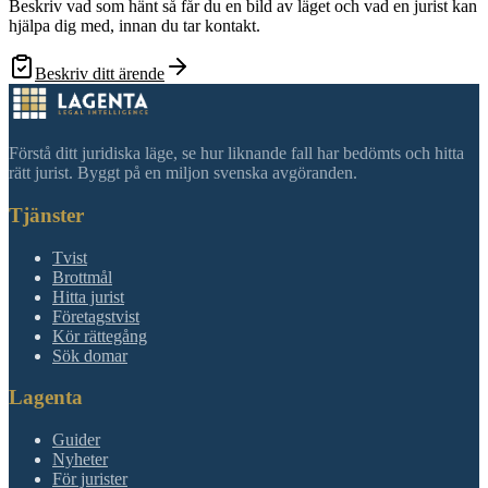
Beskriv vad som hänt så får du en bild av läget och vad en jurist kan
hjälpa dig med, innan du tar kontakt.
Beskriv ditt ärende
Förstå ditt juridiska läge, se hur liknande fall har bedömts och hitta
rätt jurist. Byggt på en miljon svenska avgöranden.
Tjänster
Tvist
Brottmål
Hitta jurist
Företagstvist
Kör rättegång
Sök domar
Lagenta
Guider
Nyheter
För jurister