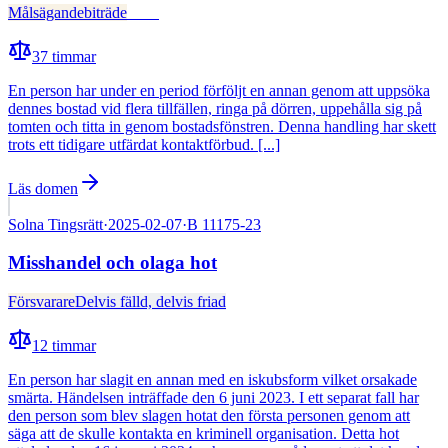
Målsägandebiträde
Fälld
37
timmar
En person har under en period förföljt en annan genom att uppsöka
dennes bostad vid flera tillfällen, ringa på dörren, uppehålla sig på
tomten och titta in genom bostadsfönstren. Denna handling har skett
trots ett tidigare utfärdat kontaktförbud. [...]
Läs domen
Solna Tingsrätt
·
2025-02-07
·
B 11175-23
Misshandel och olaga hot
Försvarare
Delvis fälld, delvis friad
12
timmar
En person har slagit en annan med en iskubsform vilket orsakade
smärta. Händelsen inträffade den 6 juni 2023. I ett separat fall har
den person som blev slagen hotat den första personen genom att
säga att de skulle kontakta en kriminell organisation. Detta hot