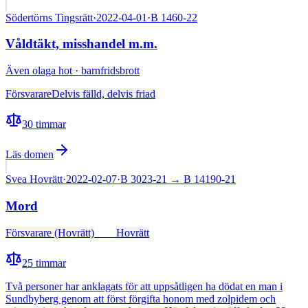
Södertörns Tingsrätt
·
2022-04-01
·
B 1460-22
Våldtäkt, misshandel m.m.
Även
olaga hot · barnfridsbrott
Försvarare
Delvis fälld, delvis friad
30
timmar
Läs domen
Svea Hovrätt
·
2022-02-07
·
B 3023-21
→ B 14190-21
Mord
Försvarare (Hovrätt)
Fälld
Hovrätt
25
timmar
Två personer har anklagats för att uppsåtligen ha dödat en man i
Sundbyberg genom att först förgifta honom med zolpidem och