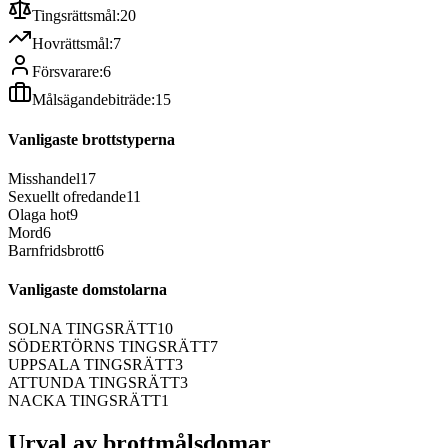
Tingsrättsmål:
20
Hovrättsmål:
7
Försvarare:
6
Målsägandebiträde:
15
Vanligaste brottstyperna
Misshandel
17
Sexuellt ofredande
11
Olaga hot
9
Mord
6
Barnfridsbrott
6
Vanligaste domstolarna
SOLNA TINGSRÄTT
10
SÖDERTÖRNS TINGSRÄTT
7
UPPSALA TINGSRÄTT
3
ATTUNDA TINGSRÄTT
3
NACKA TINGSRÄTT
1
Urval av brottmålsdomar