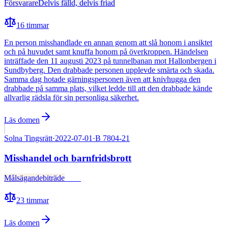
Försvarare
Delvis fälld, delvis friad
16
timmar
En person misshandlade en annan genom att slå honom i ansiktet
och på huvudet samt knuffa honom på överkroppen. Händelsen
inträffade den 11 augusti 2023 på tunnelbanan mot Hallonbergen i
Sundbyberg. Den drabbade personen upplevde smärta och skada.
Samma dag hotade gärningspersonen även att knivhugga den
drabbade på samma plats, vilket ledde till att den drabbade kände
allvarlig rädsla för sin personliga säkerhet.
Läs domen
Solna Tingsrätt
·
2022-07-01
·
B 7804-21
Misshandel och barnfridsbrott
Målsägandebiträde
Fälld
23
timmar
Läs domen