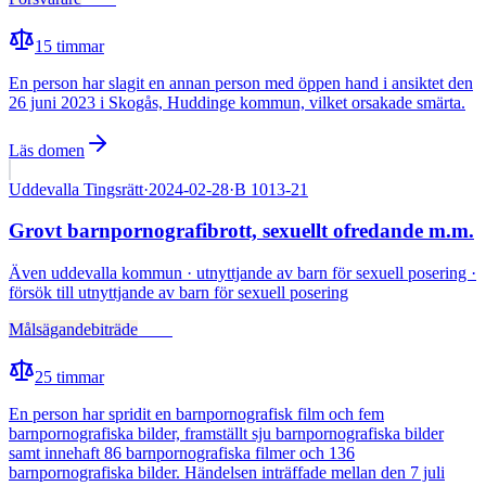
15
timmar
En person har slagit en annan person med öppen hand i ansiktet den
26 juni 2023 i Skogås, Huddinge kommun, vilket orsakade smärta.
Läs domen
Uddevalla Tingsrätt
·
2024-02-28
·
B 1013-21
Grovt barnpornografibrott, sexuellt ofredande m.m.
Även
uddevalla kommun · utnyttjande av barn för sexuell posering ·
försök till utnyttjande av barn för sexuell posering
Målsägandebiträde
Fälld
25
timmar
En person har spridit en barnpornografisk film och fem
barnpornografiska bilder, framställt sju barnpornografiska bilder
samt innehaft 86 barnpornografiska filmer och 136
barnpornografiska bilder. Händelsen inträffade mellan den 7 juli