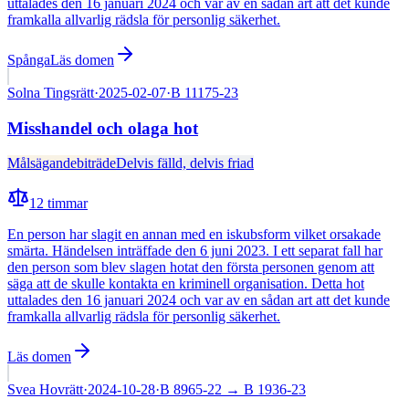
uttalades den 16 januari 2024 och var av en sådan art att det kunde
framkalla allvarlig rädsla för personlig säkerhet.
Spånga
Läs domen
Solna Tingsrätt
·
2025-02-07
·
B 11175-23
Misshandel och olaga hot
Målsägandebiträde
Delvis fälld, delvis friad
12
timmar
En person har slagit en annan med en iskubsform vilket orsakade
smärta. Händelsen inträffade den 6 juni 2023. I ett separat fall har
den person som blev slagen hotat den första personen genom att
säga att de skulle kontakta en kriminell organisation. Detta hot
uttalades den 16 januari 2024 och var av en sådan art att det kunde
framkalla allvarlig rädsla för personlig säkerhet.
Läs domen
Svea Hovrätt
·
2024-10-28
·
B 8965-22
→ B 1936-23