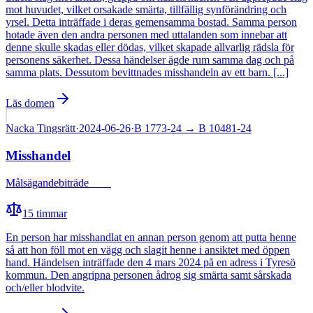
mot huvudet, vilket orsakade smärta, tillfällig synförändring och
yrsel. Detta inträffade i deras gemensamma bostad. Samma person
hotade även den andra personen med uttalanden som innebar att
denne skulle skadas eller dödas, vilket skapade allvarlig rädsla för
personens säkerhet. Dessa händelser ägde rum samma dag och på
samma plats. Dessutom bevittnades misshandeln av ett barn. [...]
Läs domen
Nacka Tingsrätt
·
2024-06-26
·
B 1773-24
→ B 10481-24
Misshandel
Målsägandebiträde
Fälld
15
timmar
En person har misshandlat en annan person genom att putta henne
så att hon föll mot en vägg och slagit henne i ansiktet med öppen
hand. Händelsen inträffade den 4 mars 2024 på en adress i Tyresö
kommun. Den angripna personen ådrog sig smärta samt sårskada
och/eller blodvite.