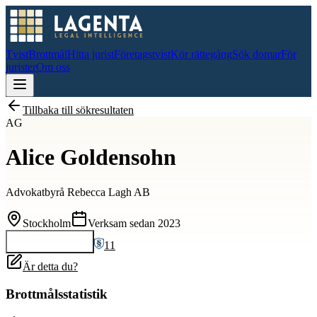
Tvist
Brottmål
Hitta jurist
Företagstvist
Kör rättegång
Sök domar
För
jurister
Om oss
Tillbaka till sökresultaten
AG
Alice Goldensohn
Advokatbyrå Rebecca Lagh AB
Stockholm
Verksam sedan
2023
11
Kontakta
Alice
Är detta du?
Brottmålsstatistik