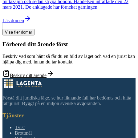
mirtazapin och sedan strypa honom. Händelsen inträffade den 22
mars 2021. De anklagade har förnekat gärningen.
Läs domen
Visa fler domar
Förbered ditt ärende först
Beskriv vad som hänt så får du en bild av läget och vad en jurist kan
hjälpa dig med, innan du tar kontakt.
Beskriv ditt ärende
Förstå ditt juridiska läge, se hur liknande fall har bedömts och hitta
rätt jurist. Byggt på en miljon svenska avgöranden.
Tjänster
Tvist
Brottmål