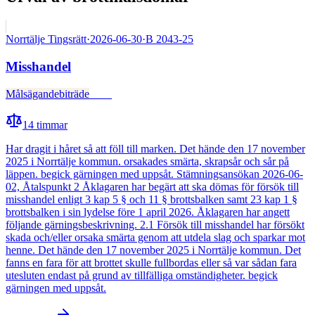
Norrtälje Tingsrätt
·
2026-06-30
·
B 2043-25
Misshandel
Målsägandebiträde
Fälld
14
timmar
Har dragit i håret så att föll till marken. Det hände den 17 november
2025 i Norrtälje kommun. orsakades smärta, skrapsår och sår på
läppen. begick gärningen med uppsåt. Stämningsansökan 2026-06-
02, Åtalspunkt 2 Åklagaren har begärt att ska dömas för försök till
misshandel enligt 3 kap 5 § och 11 § brottsbalken samt 23 kap 1 §
brottsbalken i sin lydelse före 1 april 2026. Åklagaren har angett
följande gärningsbeskrivning. 2.1 Försök till misshandel har försökt
skada och/eller orsaka smärta genom att utdela slag och sparkar mot
henne. Det hände den 17 november 2025 i Norrtälje kommun. Det
fanns en fara för att brottet skulle fullbordas eller så var sådan fara
utesluten endast på grund av tillfälliga omständigheter. begick
gärningen med uppsåt.