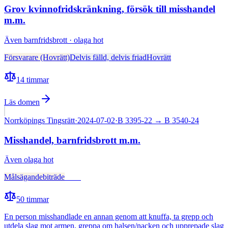
Grov kvinnofridskränkning, försök till misshandel
m.m.
Även
barnfridsbrott · olaga hot
Försvarare (Hovrätt)
Delvis fälld, delvis friad
Hovrätt
14
timmar
Läs domen
Norrköpings Tingsrätt
·
2024-07-02
·
B 3395-22
→ B 3540-24
Misshandel, barnfridsbrott m.m.
Även
olaga hot
Målsägandebiträde
Fälld
50
timmar
En person misshandlade en annan genom att knuffa, ta grepp och
utdela slag mot armen, greppa om halsen/nacken och upprepade slag