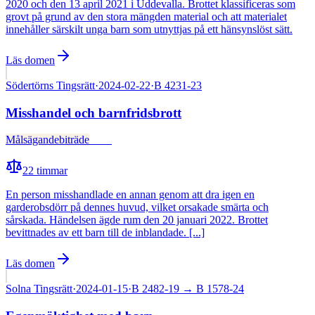
2020 och den 13 april 2021 i Uddevalla. Brottet klassificeras som
grovt på grund av den stora mängden material och att materialet
innehåller särskilt unga barn som utnyttjas på ett hänsynslöst sätt.
Läs domen
Södertörns Tingsrätt
·
2024-02-22
·
B 4231-23
Misshandel och barnfridsbrott
Målsägandebiträde
Fälld
22
timmar
En person misshandlade en annan genom att dra igen en
garderobsdörr på dennes huvud, vilket orsakade smärta och
sårskada. Händelsen ägde rum den 20 januari 2022. Brottet
bevittnades av ett barn till de inblandade. [...]
Läs domen
Solna Tingsrätt
·
2024-01-15
·
B 2482-19
→ B 1578-24