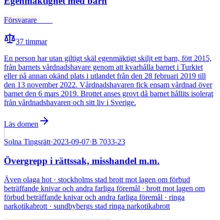
Egenmäktighet med barn
Försvarare
Fälld
37
timmar
En person har utan giltigt skäl egenmäktigt skiljt ett barn, fött 2015,
från barnets vårdnadshavare genom att kvarhålla barnet i Turkiet
eller på annan okänd plats i utlandet från den 28 februari 2019 till
den 13 november 2022. Vårdnadshavaren fick ensam vårdnad över
barnet den 6 mars 2019. Brottet anses grovt då barnet hållits isolerat
från vårdnadshavaren och sitt liv i Sverige.
Läs domen
Solna Tingsrätt
·
2023-09-07
·
B 7033-23
Övergrepp i rättssak, misshandel m.m.
Även
olaga hot · stockholms stad brott mot lagen om förbud
beträffande knivar och andra farliga föremål · brott mot lagen om
förbud beträffande knivar och andra farliga föremål · ringa
narkotikabrott · sundbybergs stad ringa narkotikabrott