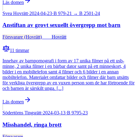
Läs domen
Svea Hovrätt
·
2024-04-23
·
B 979-21
→ B 2501-24
Anstiftan av grovt sexuellt övergrepp mot barn
Försvarare (Hovrätt)
Fälld
Hovrätt
11
timmar
Innehav av barnpornografi i form av 17 unika filmer på ett usb-
minne, 2 unika filmer i en bärbar dator samt på ett minneskort, 4
bilder i en mobiltelefon samt 4 filmer och 6 bilder i en annan
mobiltelefon. Materialet omfattar bilder och filmer där barn utsätts
för verkliga övergrepp av en vuxen person som de har förtroende för
och barnen är särskilt unga. [...]
Läs domen
Södertörns Tingsrätt
·
2024-03-13
·
B 9795-23
Misshandel, ringa brott
Försvarare
Fälld