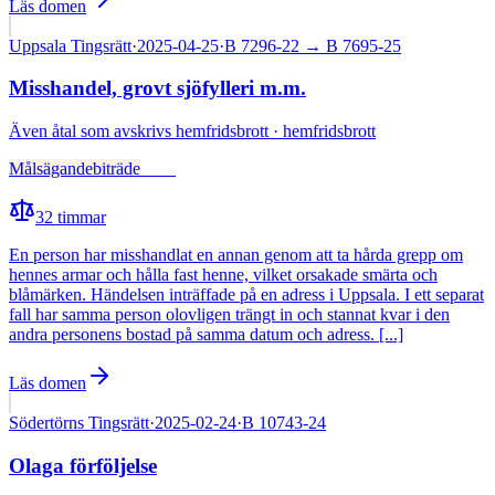
Läs domen
Uppsala Tingsrätt
·
2025-04-25
·
B 7296-22
→ B 7695-25
Misshandel, grovt sjöfylleri m.m.
Även
åtal som avskrivs hemfridsbrott · hemfridsbrott
Målsägandebiträde
Fälld
32
timmar
En person har misshandlat en annan genom att ta hårda grepp om
hennes armar och hålla fast henne, vilket orsakade smärta och
blåmärken. Händelsen inträffade på en adress i Uppsala. I ett separat
fall har samma person olovligen trängt in och stannat kvar i den
andra personens bostad på samma datum och adress. [...]
Läs domen
Södertörns Tingsrätt
·
2025-02-24
·
B 10743-24
Olaga förföljelse