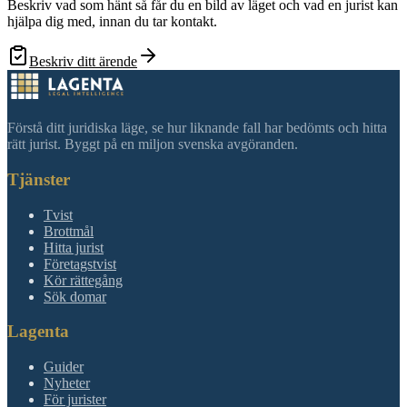
Beskriv vad som hänt så får du en bild av läget och vad en jurist kan
hjälpa dig med, innan du tar kontakt.
Beskriv ditt ärende
Förstå ditt juridiska läge, se hur liknande fall har bedömts och hitta
rätt jurist. Byggt på en miljon svenska avgöranden.
Tjänster
Tvist
Brottmål
Hitta jurist
Företagstvist
Kör rättegång
Sök domar
Lagenta
Guider
Nyheter
För jurister