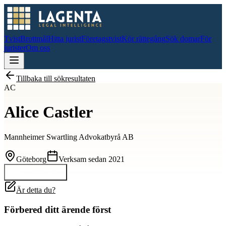
Tvist
Brottmål
Hitta jurist
Företagstvist
Kör rättegång
Sök domar
För
jurister
Om oss
Tillbaka till sökresultaten
AC
Alice Castler
Mannheimer Swartling Advokatbyrå AB
Göteborg
Verksam sedan
2021
Kontakta
Alice
Är detta du?
Förbered ditt ärende först