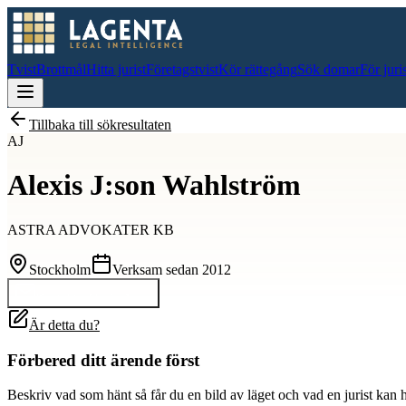
Tvist
Brottmål
Hitta jurist
Företagstvist
Kör rättegång
Sök domar
För juri
Tillbaka till sökresultaten
AJ
Alexis J:son Wahlström
ASTRA ADVOKATER KB
Stockholm
Verksam sedan
2012
Kontakta
Alexis J:son
Är detta du?
Förbered ditt ärende först
Beskriv vad som hänt så får du en bild av läget och vad en jurist kan 