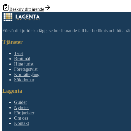
Beskriv ditt ärende
Förstå ditt juridiska läge, se hur liknande fall har bedömts och hitta r
Tjänster
Tvist
Brottmål
Hitta jurist
Företagstvist
Kör rättegång
Sök domar
Lagenta
Guider
Nyheter
För jurister
Om oss
Kontakt