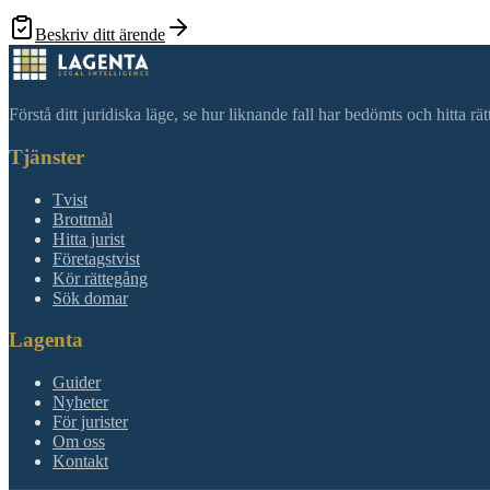
Beskriv ditt ärende
Förstå ditt juridiska läge, se hur liknande fall har bedömts och hitta r
Tjänster
Tvist
Brottmål
Hitta jurist
Företagstvist
Kör rättegång
Sök domar
Lagenta
Guider
Nyheter
För jurister
Om oss
Kontakt