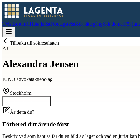
Tvist
Brottmål
Hitta jurist
Företagstvist
Kör rättegång
Sök domar
För juri
Tillbaka till sökresultaten
AJ
Alexandra Jensen
IUNO advokataktiebolag
Stockholm
Kontakta
Alexandra
Är detta du?
Förbered ditt ärende först
Beskriv vad som hänt så får du en bild av läget och vad en jurist kan 